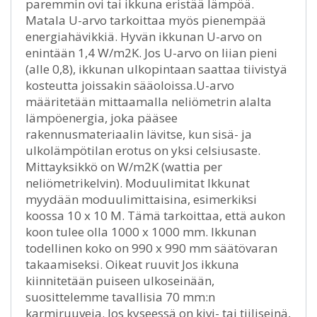
paremmin ovi tai ikkuna eristää lämpöä.
Matala U-arvo tarkoittaa myös pienempää
energiahävikkiä. Hyvän ikkunan U-arvo on
enintään 1,4 W/m2K. Jos U-arvo on liian pieni
(alle 0,8), ikkunan ulkopintaan saattaa tiivistyä
kosteutta joissakin sääoloissa.U-arvo
määritetään mittaamalla neliömetrin alalta
lämpöenergia, joka pääsee
rakennusmateriaalin lävitse, kun sisä- ja
ulkolämpötilan erotus on yksi celsiusaste.
Mittayksikkö on W/m2K (wattia per
neliömetrikelvin). Moduulimitat Ikkunat
myydään moduulimittaisina, esimerkiksi
koossa 10 x 10 M. Tämä tarkoittaa, että aukon
koon tulee olla 1000 x 1000 mm. Ikkunan
todellinen koko on 990 x 990 mm säätövaran
takaamiseksi. Oikeat ruuvit Jos ikkuna
kiinnitetään puiseen ulkoseinään,
suosittelemme tavallisia 70 mm:n
karmiruuveja. Jos kyseessä on kivi- tai tiiliseinä,