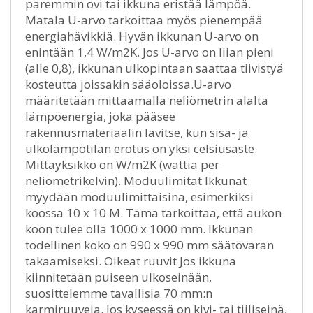
paremmin ovi tai ikkuna eristää lämpöä.
Matala U-arvo tarkoittaa myös pienempää
energiahävikkiä. Hyvän ikkunan U-arvo on
enintään 1,4 W/m2K. Jos U-arvo on liian pieni
(alle 0,8), ikkunan ulkopintaan saattaa tiivistyä
kosteutta joissakin sääoloissa.U-arvo
määritetään mittaamalla neliömetrin alalta
lämpöenergia, joka pääsee
rakennusmateriaalin lävitse, kun sisä- ja
ulkolämpötilan erotus on yksi celsiusaste.
Mittayksikkö on W/m2K (wattia per
neliömetrikelvin). Moduulimitat Ikkunat
myydään moduulimittaisina, esimerkiksi
koossa 10 x 10 M. Tämä tarkoittaa, että aukon
koon tulee olla 1000 x 1000 mm. Ikkunan
todellinen koko on 990 x 990 mm säätövaran
takaamiseksi. Oikeat ruuvit Jos ikkuna
kiinnitetään puiseen ulkoseinään,
suosittelemme tavallisia 70 mm:n
karmiruuveja. Jos kyseessä on kivi- tai tiiliseinä,