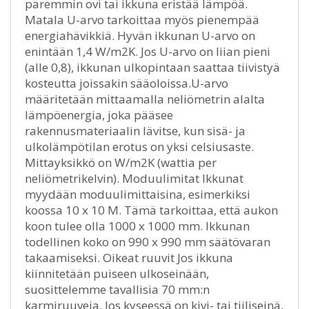
paremmin ovi tai ikkuna eristää lämpöä.
Matala U-arvo tarkoittaa myös pienempää
energiahävikkiä. Hyvän ikkunan U-arvo on
enintään 1,4 W/m2K. Jos U-arvo on liian pieni
(alle 0,8), ikkunan ulkopintaan saattaa tiivistyä
kosteutta joissakin sääoloissa.U-arvo
määritetään mittaamalla neliömetrin alalta
lämpöenergia, joka pääsee
rakennusmateriaalin lävitse, kun sisä- ja
ulkolämpötilan erotus on yksi celsiusaste.
Mittayksikkö on W/m2K (wattia per
neliömetrikelvin). Moduulimitat Ikkunat
myydään moduulimittaisina, esimerkiksi
koossa 10 x 10 M. Tämä tarkoittaa, että aukon
koon tulee olla 1000 x 1000 mm. Ikkunan
todellinen koko on 990 x 990 mm säätövaran
takaamiseksi. Oikeat ruuvit Jos ikkuna
kiinnitetään puiseen ulkoseinään,
suosittelemme tavallisia 70 mm:n
karmiruuveja. Jos kyseessä on kivi- tai tiiliseinä,