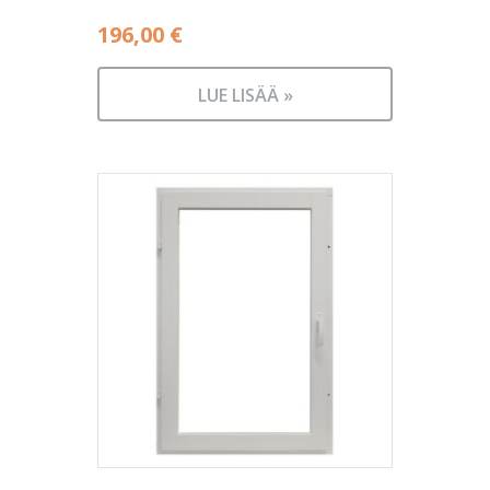
196,00
€
LUE LISÄÄ »