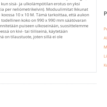
 kun sisä- ja ulkolämpötilan erotus on yksi
ia per neliömetrikelvin). Moduulimitat Ikkunat
koossa 10 x 10 M. Tämä tarkoittaa, että aukon
n todellinen koko on 990 x 990 mm säätövaran
iinnitetään puiseen ulkoseinään, suosittelemme
P
ssä on kivi- tai tiiliseinä, käytetään
on tilaustuote, joten sillä ei ole
A
M
L
K