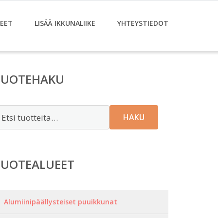
EET
LISÄÄ IKKUNALIIKE
YHTEYSTIEDOT
TUOTEHAKU
tsi:
HAKU
TUOTEALUEET
Alumiinipäällysteiset puuikkunat