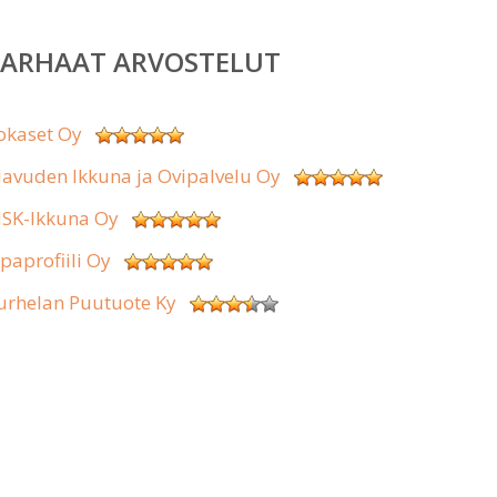
PARHAAT ARVOSTELUT
okaset Oy
lavuden Ikkuna ja Ovipalvelu Oy
SK-Ikkuna Oy
ipaprofiili Oy
urhelan Puutuote Ky