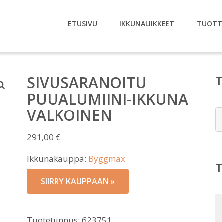
ETUSIVU
IKKUNALIIKKEET
TUOTT
SIVUSARANOITU
PUUALUMIINI-IKKUNA
VALKOINEN
E
291,00
€
Ikkunakauppa:
Byggmax
SIIRRY KAUPPAAN »
Tuotetunnus:
623751