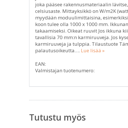
joka pääsee rakennusmateriaalin lävitse,
celsiusaste. Mittayksikkö on W/m2K (watt
myydään moduulimittaisina, esimerkiksi 
koon tulee olla 1000 x 1000 mm. Ikkuna
takaamiseksi. Oikeat ruuvit Jos ikkuna k
tavallisia 70 mm:n karmiruuveja. Jos kysee
karmiruuveja ja tulppia. Tilaustuote Tämä 
palautusoikeutta….
Lue lisää »
EAN:
Valmistajan tuotenumero:
Tutustu myös