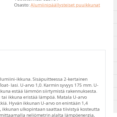
Osasto:
Alumiinipäällysteiset puuikkunat
lumiini-ikkuna. Sisäpuitteessa 2-kertainen
float- lasi. U-arvo 1,0. Karmin syvyys 175 mm. U-
 ikkuna estää lämmön siirtymistä rakennuksesta.
 tai ikkuna eristää lämpöä. Matala U-arvo
kiä. Hyvän ikkunan U-arvo on enintään 1,4
), ikkunan ulkopintaan saattaa tiivistyä kosteutta
 mittaamalla neliömetrin alalta lämpöenergia,