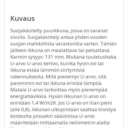
Kuvaus
Suojakäsitelty puuikkuna, jossa on saranat
sivulla. Suojakäsittely antaa yhden vuoden
suojan mahdollista varastointia varten. Tämän
jälkeen ikkuna on maalattava tai petsattava.
Karmin syvyys: 131 mm. Mukana tuuletushaka.
U-arvo U-arvo kertoo, kuinka hyvin ovi tai
ikkuna estää lämmön siirtymistä
rakennuksesta. Mitä pienempi U-arvo, sitä
paremmin ovi tai ikkuna eristää lämpöä.
Matala U-arvo tarkoittaa myös pienempää
energiahävikkiä. Hyvän ikkunan U-arvo on
enintään 1,4 W/m2K. Jos U-arvo on liian pieni
(alle 0,8), ikkunan ulkopintaan saattaa tiivistyä
kosteutta joissakin sääoloissa.U-arvo
määritetään mittaamalla neliömetrin alalta