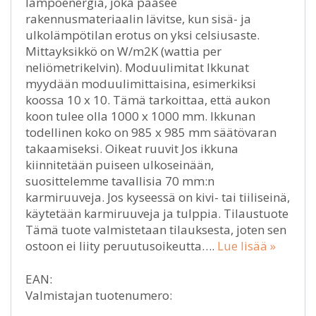
lämpöenergia, joka pääsee
rakennusmateriaalin lävitse, kun sisä- ja
ulkolämpötilan erotus on yksi celsiusaste.
Mittayksikkö on W/m2K (wattia per
neliömetrikelvin). Moduulimitat Ikkunat
myydään moduulimittaisina, esimerkiksi
koossa 10 x 10. Tämä tarkoittaa, että aukon
koon tulee olla 1000 x 1000 mm. Ikkunan
todellinen koko on 985 x 985 mm säätövaran
takaamiseksi. Oikeat ruuvit Jos ikkuna
kiinnitetään puiseen ulkoseinään,
suosittelemme tavallisia 70 mm:n
karmiruuveja. Jos kyseessä on kivi- tai tiiliseinä,
käytetään karmiruuveja ja tulppia. Tilaustuote
Tämä tuote valmistetaan tilauksesta, joten sen
ostoon ei liity peruutusoikeutta….
Lue lisää »
EAN:
Valmistajan tuotenumero: