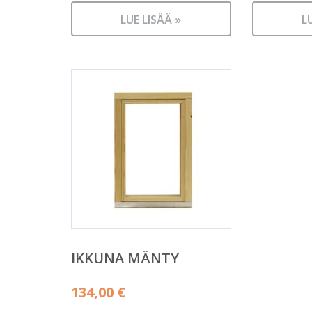
LUE LISÄÄ »
L
IKKUNA MÄNTY
134,00
€