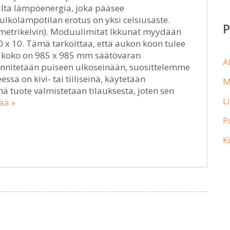
alta lämpöenergia, joka pääsee
 ulkolämpötilan erotus on yksi celsiusaste.
ömetrikelvin). Moduulimitat Ikkunat myydään
 x 10. Tämä tarkoittaa, että aukon koon tulee
n koko on 985 x 985 mm säätövaran
A
iinnitetään puiseen ulkoseinään, suosittelemme
ssä on kivi- tai tiiliseinä, käytetään
M
ä tuote valmistetaan tilauksesta, joten sen
L
ää »
P
K