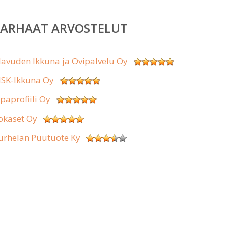
PARHAAT ARVOSTELUT
lavuden Ikkuna ja Ovipalvelu Oy
SK-Ikkuna Oy
ipaprofiili Oy
okaset Oy
urhelan Puutuote Ky