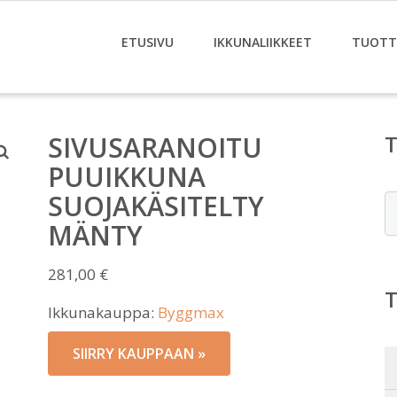
ETUSIVU
IKKUNALIIKKEET
TUOTT
SIVUSARANOITU
PUUIKKUNA
SUOJAKÄSITELTY
E
MÄNTY
281,00
€
Ikkunakauppa:
Byggmax
SIIRRY KAUPPAAN »