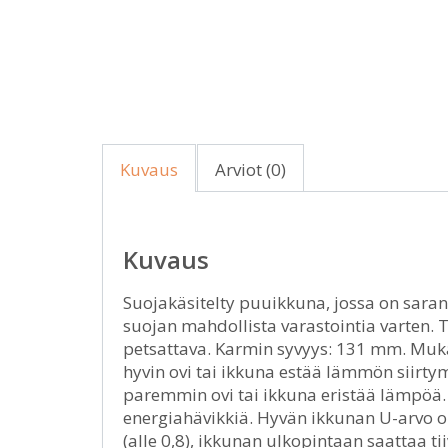
Kuvaus
Arviot (0)
Kuvaus
Suojakäsitelty puuikkuna, jossa on saran
suojan mahdollista varastointia varten.
petsattava. Karmin syvyys: 131 mm. Muka
hyvin ovi tai ikkuna estää lämmön siirty
paremmin ovi tai ikkuna eristää lämpöä
energiahävikkiä. Hyvän ikkunan U-arvo on
(alle 0,8), ikkunan ulkopintaan saattaa ti