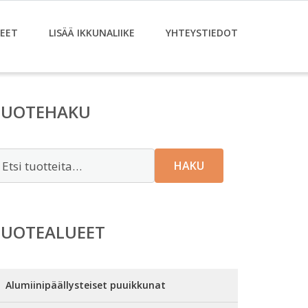
EET
LISÄÄ IKKUNALIIKE
YHTEYSTIEDOT
TUOTEHAKU
tsi:
HAKU
TUOTEALUEET
Alumiinipäällysteiset puuikkunat