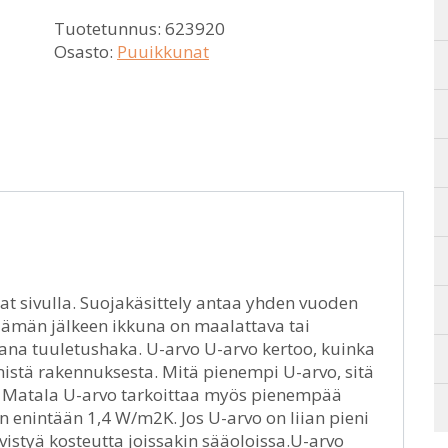
Tuotetunnus:
623920
Osasto:
Puuikkunat
at sivulla. Suojakäsittely antaa yhden vuoden
 Tämän jälkeen ikkuna on maalattava tai
na tuuletushaka. U-arvo U-arvo kertoo, kuinka
mistä rakennuksesta. Mitä pienempi U-arvo, sitä
. Matala U-arvo tarkoittaa myös pienempää
 enintään 1,4 W/m2K. Jos U-arvo on liian pieni
ivistyä kosteutta joissakin sääoloissa.U-arvo