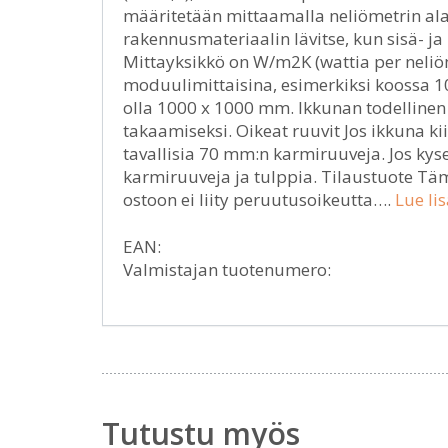
määritetään mittaamalla neliömetrin al
rakennusmateriaalin lävitse, kun sisä- ja
Mittayksikkö on W/m2K (wattia per neli
moduulimittaisina, esimerkiksi koossa 10
olla 1000 x 1000 mm. Ikkunan todelline
takaamiseksi. Oikeat ruuvit Jos ikkuna k
tavallisia 70 mm:n karmiruuveja. Jos kysee
karmiruuveja ja tulppia. Tilaustuote Täm
ostoon ei liity peruutusoikeutta….
Lue lis
EAN:
Valmistajan tuotenumero:
Tutustu myös