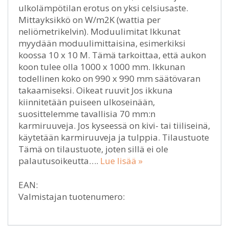
ulkolämpötilan erotus on yksi celsiusaste.
Mittayksikkö on W/m2K (wattia per
neliömetrikelvin). Moduulimitat Ikkunat
myydään moduulimittaisina, esimerkiksi
koossa 10 x 10 M. Tämä tarkoittaa, että aukon
koon tulee olla 1000 x 1000 mm. Ikkunan
todellinen koko on 990 x 990 mm säätövaran
takaamiseksi. Oikeat ruuvit Jos ikkuna
kiinnitetään puiseen ulkoseinään,
suosittelemme tavallisia 70 mm:n
karmiruuveja. Jos kyseessä on kivi- tai tiiliseinä,
käytetään karmiruuveja ja tulppia. Tilaustuote
Tämä on tilaustuote, joten sillä ei ole
palautusoikeutta….
Lue lisää »
EAN:
Valmistajan tuotenumero: