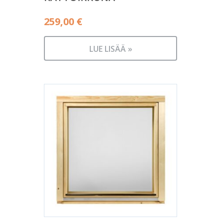
259,00
€
LUE LISÄÄ »