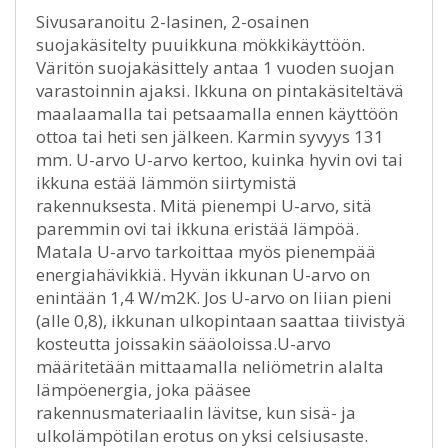
Sivusaranoitu 2-lasinen, 2-osainen
suojakäsitelty puuikkuna mökkikäyttöön.
Väritön suojakäsittely antaa 1 vuoden suojan
varastoinnin ajaksi. Ikkuna on pintakäsiteltävä
maalaamalla tai petsaamalla ennen käyttöön
ottoa tai heti sen jälkeen. Karmin syvyys 131
mm. U-arvo U-arvo kertoo, kuinka hyvin ovi tai
ikkuna estää lämmön siirtymistä
rakennuksesta. Mitä pienempi U-arvo, sitä
paremmin ovi tai ikkuna eristää lämpöä.
Matala U-arvo tarkoittaa myös pienempää
energiahävikkiä. Hyvän ikkunan U-arvo on
enintään 1,4 W/m2K. Jos U-arvo on liian pieni
(alle 0,8), ikkunan ulkopintaan saattaa tiivistyä
kosteutta joissakin sääoloissa.U-arvo
määritetään mittaamalla neliömetrin alalta
lämpöenergia, joka pääsee
rakennusmateriaalin lävitse, kun sisä- ja
ulkolämpötilan erotus on yksi celsiusaste.