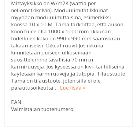
Mittayksikkö on W/m2K (wattia per
neliömetrikelvin). Moduulimitat Ikkunat
myydään moduulimittaisina, esimerkiksi
koossa 10 x 10 M. Tämä tarkoittaa, että aukon
koon tulee olla 1000 x 1000 mm. Ikkunan
todellinen koko on 990 x 990 mm säätövaran
takaamiseksi. Oikeat ruuvit Jos ikkuna
kiinnitetään puiseen ulkoseinään,
suosittelemme tavallisia 70 mm:n
karmiruuveja. Jos kyseessä on kivi- tai tiiliseinä,
käytetään karmiruuveja ja tulppia. Tilaustuote
Tämä on tilaustuote, joten sillä ei ole
palautusoikeutta….
Lue lisää »
EAN:
Valmistajan tuotenumero: