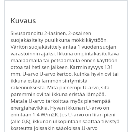
Kuvaus
Sivusaranoitu 2-lasinen, 2-osainen
suojakäsitelty puuikkuna mökkikäyttöön.
Väritön suojakäsittely antaa 1 vuoden suojan
varastoinnin ajaksi. Ikkuna on pintakäsiteltävä
maalaamalla tai petsaamalla ennen käyttöön
ottoa tai heti sen jälkeen. Karmin syvyys 131
mm. U-arvo U-arvo kertoo, kuinka hyvin ovi tai
ikkuna estää lämmön siirtymistä
rakennuksesta. Mitä pienempi U-arvo, sitä
paremmin ovi tai ikkuna eristää lämpöä.
Matala U-arvo tarkoittaa myös pienempää
energiahävikkiä. Hyvän ikkunan U-arvo on
enintään 1,4 W/m2K. Jos U-arvo on liian pieni
(alle 0,8), ikkunan ulkopintaan saattaa tiivistyä
kosteutta joissakin sääoloissa.U-arvo