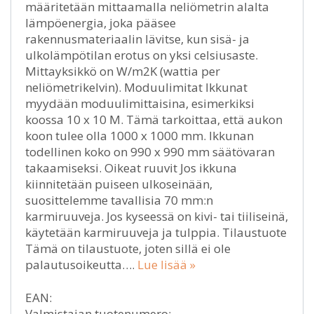
määritetään mittaamalla neliömetrin alalta
lämpöenergia, joka pääsee
rakennusmateriaalin lävitse, kun sisä- ja
ulkolämpötilan erotus on yksi celsiusaste.
Mittayksikkö on W/m2K (wattia per
neliömetrikelvin). Moduulimitat Ikkunat
myydään moduulimittaisina, esimerkiksi
koossa 10 x 10 M. Tämä tarkoittaa, että aukon
koon tulee olla 1000 x 1000 mm. Ikkunan
todellinen koko on 990 x 990 mm säätövaran
takaamiseksi. Oikeat ruuvit Jos ikkuna
kiinnitetään puiseen ulkoseinään,
suosittelemme tavallisia 70 mm:n
karmiruuveja. Jos kyseessä on kivi- tai tiiliseinä,
käytetään karmiruuveja ja tulppia. Tilaustuote
Tämä on tilaustuote, joten sillä ei ole
palautusoikeutta….
Lue lisää »
EAN:
Valmistajan tuotenumero: