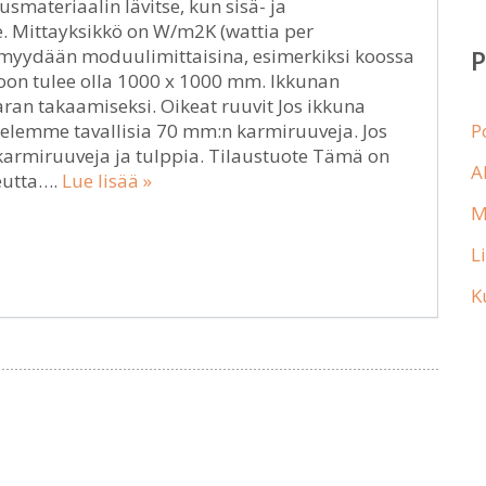
smateriaalin lävitse, kun sisä- ja
e. Mittayksikkö on W/m2K (wattia per
 myydään moduulimittaisina, esimerkiksi koossa
koon tulee olla 1000 x 1000 mm. Ikkunan
ran takaamiseksi. Oikeat ruuvit Jos ikkuna
telemme tavallisia 70 mm:n karmiruuveja. Jos
P
än karmiruuveja ja tulppia. Tilaustuote Tämä on
A
keutta….
Lue lisää »
M
L
K