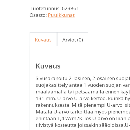
Tuotetunnus:
623861
Osasto:
Puuikkunat
Kuvaus
Arviot (0)
Kuvaus
Sivusaranoitu 2-lasinen, 2-osainen suoj
suojakäsittely antaa 1 vuoden suojan var
maalaamalla tai petsaamalla ennen käyttö
131 mm. U-arvo U-arvo kertoo, kuinka hyv
rakennuksesta. Mitä pienempi U-arvo, si
Matala U-arvo tarkoittaa myös pienempä
enintään 1,4 W/m2K. Jos U-arvo on liian p
tiivistyä kosteutta joissakin sääoloissa