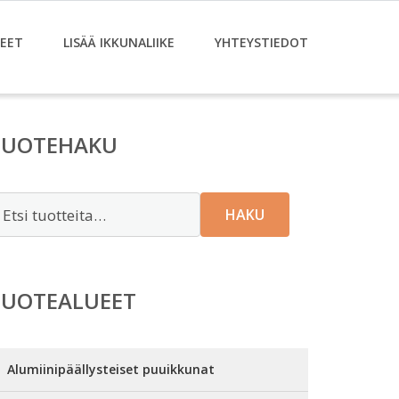
EET
LISÄÄ IKKUNALIIKE
YHTEYSTIEDOT
TUOTEHAKU
tsi:
HAKU
TUOTEALUEET
Alumiinipäällysteiset puuikkunat