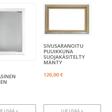
SIVUSARANOITU
PUUIKKUNA
SUOJAKÄSITELTY
MÄNTY
120,00
€
ASINEN
NEN
UE LISÄÄ »
LUE LISÄÄ »