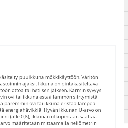
akäsitelty puuikkuna mökkikäyttöön. Väritön
astoinnin ajaksi. Ikkuna on pintakäsiteltävä
ön ottoa tai heti sen jälkeen. Karmin syvyys
in ovi tai ikkuna estää lämmön siirtymistä
tä paremmin ovi tai ikkuna eristää lämpöä.
ä energiahävikkiä. Hyvän ikkunan U-arvo on
ieni (alle 0,8), ikkunan ulkopintaan saattaa
.U-arvo määritetään mittaamalla neliömetrin