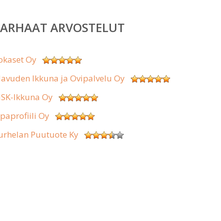
PARHAAT ARVOSTELUT
okaset Oy
lavuden Ikkuna ja Ovipalvelu Oy
SK-Ikkuna Oy
ipaprofiili Oy
urhelan Puutuote Ky