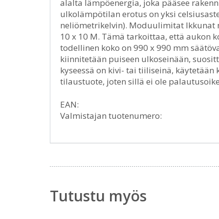
alalta lämpöenergia, joka pääsee rakennu
ulkolämpötilan erotus on yksi celsiusast
neliömetrikelvin). Moduulimitat Ikkunat
10 x 10 M. Tämä tarkoittaa, että aukon 
todellinen koko on 990 x 990 mm säätöva
kiinnitetään puiseen ulkoseinään, suosit
kyseessä on kivi- tai tiiliseinä, käytetä
tilaustuote, joten sillä ei ole palautusoi
EAN:
Valmistajan tuotenumero:
Tutustu myös