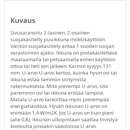
Kuvaus
Sivusaranoitu 2-lasinen, 2-osainen
suojakäsitelty puuikkuna mökkikäyttöön.
Väritön suojakäsittely antaa 1 vuoden suojan
varastoinnin ajaksi. Ikkuna on pintakäsiteltävä
maalaamalla tai petsaamalla ennen käyttöön
ottoa tai heti sen jälkeen. Karmin syvyys 131
mm. U-arvo U-arvo kertoo, kuinka hyvin ovi tai
ikkuna estää lämmön siirtymistä
rakennuksesta. Mitä pienempi U-arvo, sitä
paremmin ovi tai ikkuna eristää lämpöä.
Matala U-arvo tarkoittaa myös pienempää
energiahävikkiä. Hyvän ikkunan U-arvo on
enintään 1,4 W/m2K. Jos U-arvo on liian pieni
(alle 0,8), ikkunan ulkopintaan saattaa tiivistyä
kosteutta joissakin sääoloissa.U-arvo