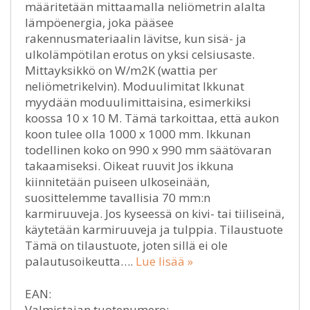
määritetään mittaamalla neliömetrin alalta
lämpöenergia, joka pääsee
rakennusmateriaalin lävitse, kun sisä- ja
ulkolämpötilan erotus on yksi celsiusaste.
Mittayksikkö on W/m2K (wattia per
neliömetrikelvin). Moduulimitat Ikkunat
myydään moduulimittaisina, esimerkiksi
koossa 10 x 10 M. Tämä tarkoittaa, että aukon
koon tulee olla 1000 x 1000 mm. Ikkunan
todellinen koko on 990 x 990 mm säätövaran
takaamiseksi. Oikeat ruuvit Jos ikkuna
kiinnitetään puiseen ulkoseinään,
suosittelemme tavallisia 70 mm:n
karmiruuveja. Jos kyseessä on kivi- tai tiiliseinä,
käytetään karmiruuveja ja tulppia. Tilaustuote
Tämä on tilaustuote, joten sillä ei ole
palautusoikeutta….
Lue lisää »
EAN:
Valmistajan tuotenumero: