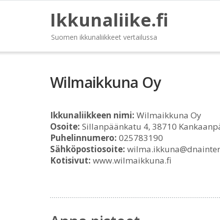
Ikkunaliike.fi
Suomen ikkunaliikkeet vertailussa
Wilmaikkuna Oy
Ikkunaliikkeen nimi:
Wilmaikkuna Oy
Osoite:
Sillanpäänkatu 4, 38710 Kankaanp
Puhelinnumero:
025783190
Sähköpostiosoite:
wilma.ikkuna@dnainter
Kotisivut:
www.wilmaikkuna.fi