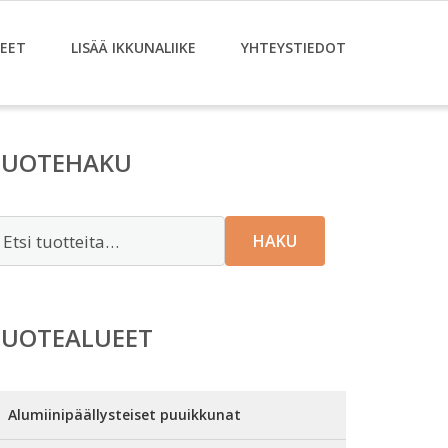
EET
LISÄÄ IKKUNALIIKE
YHTEYSTIEDOT
TUOTEHAKU
tsi:
HAKU
TUOTEALUEET
Alumiinipäällysteiset puuikkunat