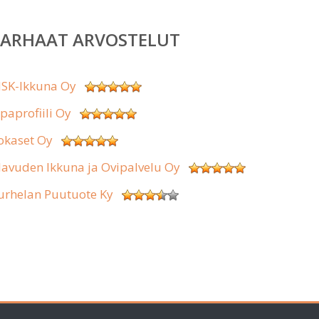
PARHAAT ARVOSTELUT
SK-Ikkuna Oy
ipaprofiili Oy
okaset Oy
lavuden Ikkuna ja Ovipalvelu Oy
urhelan Puutuote Ky