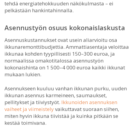
tehdä energiatehokkuuden näkökulmasta – ei
pelkästään hankintahinnalla.
Asennustyön osuus kokonaislaskusta
Asennuskustannukset ovat usein aliarvioitu osa
ikkunaremonttibudjettia. Ammattiasentaja veloittaa
ikkunaa kohden tyypillisesti 150–300 euroa, ja
normaalissa omakotitalossa asennustyön
kokonaishinta on 1 500–4 000 euroa kaikki ikkunat
mukaan lukien.
Asennukseen kuuluu vanhan ikkunan purku, uuden
ikkunan asennus karmeineen, saumaukset,
pellitykset ja tiiviystyöt.
Ikkunoiden asennuksen
vaiheet ja viimeistely
vaikuttavat suoraan siihen,
miten hyvin ikkuna tiivistää ja kuinka pitkään se
kestää toimivana.