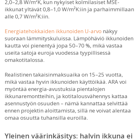
2,0–2,8 W/m²K, kun nykyiset kolmilasiset MSE-
ikkunat yltävät 0,8–1,0 W/m²K:iin ja parhaimmillaan
alle 0,7 W/m²K:iin.
Energiatehokkaiden ikkunoiden U-arvo
näkyy
suoraan lämmityskuluissa. Lämpöhäviö ikkunoiden
kautta voi pienentyä jopa 50–70 %, mikä vastaa
useita satoja euroja vuodessa tyypillisessä
omakotitalossa.
Realistinen takaisinmaksuaika on 15–25 vuotta,
mikä vastaa hyvin ikkunoiden käyttöikää. ARA voi
myöntää energia-avustuksia pientalojen
ikkunaremontteihin, ja kotitalousvähennys kattaa
asennustyön osuuden – nämä kannattaa selvittää
ennen projektin aloittamista, sillä ne voivat alentaa
omaa osuutta tuhansilla euroilla.
Yleinen väärinkäsitys: halvin ikkuna ei