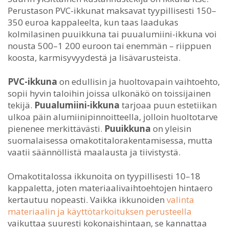
Perustason PVC-ikkunat maksavat tyypillisesti 150–
350 euroa kappaleelta, kun taas laadukas
kolmilasinen puuikkuna tai puualumiini-ikkuna voi
nousta 500–1 200 euroon tai enemmän – riippuen
koosta, karmisyvyydestä ja lisävarusteista.
PVC-ikkuna
on edullisin ja huoltovapain vaihtoehto,
sopii hyvin taloihin joissa ulkonäkö on toissijainen
tekijä.
Puualumiini-ikkuna
tarjoaa puun estetiikan
ulkoa päin alumiinipinnoitteella, jolloin huoltotarve
pienenee merkittävästi.
Puuikkuna
on yleisin
suomalaisessa omakotitalorakentamisessa, mutta
vaatii säännöllistä maalausta ja tiivistystä.
Omakotitalossa ikkunoita on tyypillisesti 10–18
kappaletta, joten materiaalivaihtoehtojen hintaero
kertautuu nopeasti. Vaikka ikkunoiden
valinta
materiaalin ja käyttötarkoituksen perusteella
vaikuttaa suuresti kokonaishintaan, se kannattaa