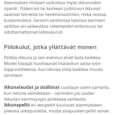
Asennuksen hintaan vaikuttaa myös ikkunoiden
sijainti. Yläkerran tai korkean julkisivun ikkunat
vaativat telineitä tai henkilönostimen, mikä nostaa
kustannuksia. Samoin vanhoissa taloissa karmien
vaihtoa voi vaikeuttaa rakenteiden erikoisuus tai
odottamattomat lahovauriot.
Piilokulut, jotka yllättävät monen
Pelkkä ikkuna ja sen asennus eivät kata kaikkea.
Monet tilaajat huomaavat lisälaskun vasta työn
loppuvaiheessa, kun selviää mitä kaikkea muuta
tarvitaan.
Ikkunalaudat ja sisälistat
uusitaan usein samalla,
kun ikkuna vaihdetaan – varsinkin jos uuden
ikkunan karmisyvyys poikkeaa vanhasta.
Ikkunapellit
eli vesipellit kuuluvat asennukseen
yleensä ulkopuolelta, mutta sisäpuolen pellit voivat