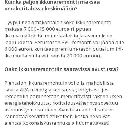
Kuinka paljon ikkunaremontti maksaa
omakotitalossa keskimäärin?
Tyypillinen omakotitalon koko ikkunaremontti
maksaa 7 000–15 000 euroa riippuen
ikkunamäärästä, materiaaleista ja asennuksen
laajuudesta. Perustason PVC-remontti voi jäädä alle
6 000 euron, kun taas premium-tason puualumiini-
ikkunoilla hinta voi nousta 20 000 euroon.
Onko ikkunaremonttiin saatavissa avustusta?
Pientalon ikkunaremonttiin voi olla mahdollista
saada ARA:n energia-avustusta, erityisesti jos
remontilla parannetaan merkittävästi rakennuksen
energiatehokkuutta. Kotitalousvähennys soveltuu
asennustyön osuuteen. Avustusmahdollisuudet
kannattaa selvittää etukäteen, koska ne voivat
alentaa kokonaiskustannuksia huomattavasti.