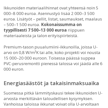
Ikkunoiden materiaalihinnat ovat yhteensä noin 5
000–8 000 euroa. Asennustyö lisää 2 000–3 500
euroa. Lisätyöt – pellit, listat, saumaukset, maalaus
– 500–1 500 euroa.
Kokonaissumma on
tyypillisesti 7 500–13 000 euroa
riippuen
materiaaleista ja talon erityispiirteistä.
Premium-tason puualumiini-ikkunoilla, joissa U-
arvo on 0,8 W/m²K tai alle, koko projekti voi nousta
15 000–20 000 euroon. Toisessa päässä suppea
PVC-perusremontti pienessä talossa voi jäädä alle 6
000 euron.
Energiasäästöt ja takaisinmaksuaika
Suomessa pitkä lämmityskausi tekee ikkunoiden U-
arvosta merkittävän taloudellisen kysymyksen.
Vanhoissa taloissa ikkunat voivat olla U-arvoltaan