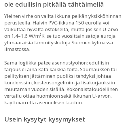
ole edullisin pitkällä tähtäimellä
Yleinen virhe on valita ikkuna pelkän yksikköhinnan
perusteella. Halvin PVC-ikkuna 150 eurolla voi
vaikuttaa hyvältä ostokselta, mutta jos sen U-arvo
on 1,4–1,6 W/m²K, se tuo vuosittain satoja euroja
ylimääräisiä lämmityskuluja Suomen kylmässä
ilmastossa.
Sama logiikka pätee asennustyöhön: edullisin
tarjous ei aina kata kaikkia töitä. Saumauksen tai
pellityksen jättäminen puoliksi tehdyksi johtaa
kondenssiin, kosteusongelmiin ja lisäkorjauksiin
muutaman vuoden sisällä. Kokonaistaloudellinen
vertailu ottaa huomioon sekä ikkunan U-arvon,
käyttöiän että asennuksen laadun.
Usein kysytyt kysymykset