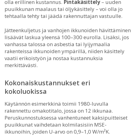
olla erillinen kustannus.
Pintakäsittely
– uuden
puuikkunan maalaus tai öljykäsittely – voi olla jo
tehtaalla tehty tai jäädä rakennuttajan vastuulle.
Jätteenkuljetus ja vanhojen ikkunoiden hävittäminen
lisäävät laskua yleensä 100–300 eurolla. Lisäksi, jos
vanhassa talossa on asbestia tai lyijymaalia
rakenteissa ikkunoiden ympärillä, niiden käsittely
vaatii erikoistyön ja nostaa kustannuksia
merkittävästi.
Kokonaiskustannukset eri
kokoluokissa
Käytännön esimerkkinä toimii 1980-luvulla
rakennettu omakotitalo, jossa on 12 ikkunaa.
Peruskunnostuksessa vanhentuneet kaksipuitteiset
puuikkunat vaihdetaan kolmilasisiin MSE-
ikkunoihin, joiden U-arvo on 0,9–1,0 W/m²K.