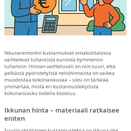
Ikkunaremontin kustannukset omakotitalossa
vaihtelevat tuhansista euroista kymmeniin
tuhansiin.
Hinnan vaihteluväli on niin suuri, että
pelkästä pyöristetyistä neliöhinnoista on vaikea
muodostaa kokonaiskuvaa – siksi on tärkeää
ymmärtää, mistä eri kustannustekijöistä
kokonaislasku todella koostuu.
Ikkunan hinta – materiaali ratkaisee
eniten
Suurin yksittäinen kustannustekijä on ikkuna itse.