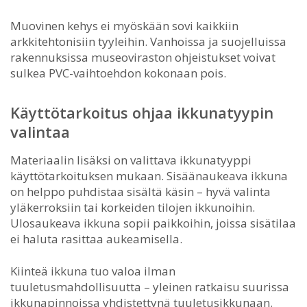
Muovinen kehys ei myöskään sovi kaikkiin
arkkitehtonisiin tyyleihin. Vanhoissa ja suojelluissa
rakennuksissa museoviraston ohjeistukset voivat
sulkea PVC-vaihtoehdon kokonaan pois.
Käyttötarkoitus ohjaa ikkunatyypin
valintaa
Materiaalin lisäksi on valittava ikkunatyyppi
käyttötarkoituksen mukaan. Sisäänaukeava ikkuna
on helppo puhdistaa sisältä käsin – hyvä valinta
yläkerroksiin tai korkeiden tilojen ikkunoihin.
Ulosaukeava ikkuna sopii paikkoihin, joissa sisätilaa
ei haluta rasittaa aukeamisella.
Kiinteä ikkuna tuo valoa ilman
tuuletusmahdollisuutta – yleinen ratkaisu suurissa
ikkunapinnoissa yhdistettynä tuuletusikkunaan.