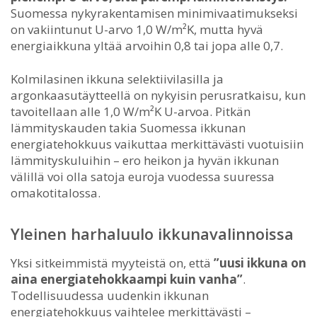
Suomessa nykyrakentamisen minimivaatimukseksi
on vakiintunut U-arvo 1,0 W/m²K, mutta hyvä
energiaikkuna yltää arvoihin 0,8 tai jopa alle 0,7.
Kolmilasinen ikkuna selektiivilasilla ja
argonkaasutäytteellä on nykyisin perusratkaisu, kun
tavoitellaan alle 1,0 W/m²K U-arvoa. Pitkän
lämmityskauden takia Suomessa ikkunan
energiatehokkuus vaikuttaa merkittävästi vuotuisiin
lämmityskuluihin – ero heikon ja hyvän ikkunan
välillä voi olla satoja euroja vuodessa suuressa
omakotitalossa.
Yleinen harhaluulo ikkunavalinnoissa
Yksi sitkeimmistä myyteistä on, että
”uusi ikkuna on
aina energiatehokkaampi kuin vanha”
.
Todellisuudessa uudenkin ikkunan
energiatehokkuus vaihtelee merkittävästi –