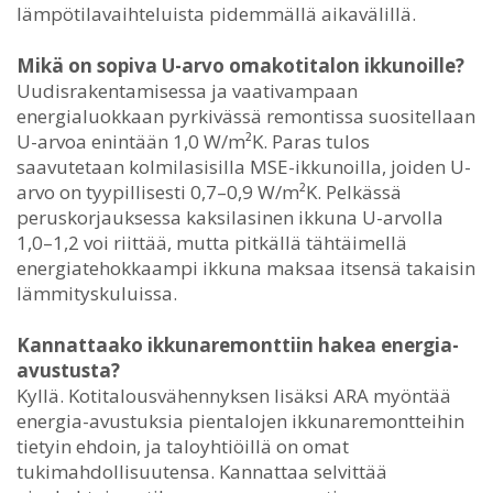
lämpötilavaihteluista pidemmällä aikavälillä.
Mikä on sopiva U-arvo omakotitalon ikkunoille?
Uudisrakentamisessa ja vaativampaan
energialuokkaan pyrkivässä remontissa suositellaan
U-arvoa enintään 1,0 W/m²K. Paras tulos
saavutetaan kolmilasisilla MSE-ikkunoilla, joiden U-
arvo on tyypillisesti 0,7–0,9 W/m²K. Pelkässä
peruskorjauksessa kaksilasinen ikkuna U-arvolla
1,0–1,2 voi riittää, mutta pitkällä tähtäimellä
energiatehokkaampi ikkuna maksaa itsensä takaisin
lämmityskuluissa.
Kannattaako ikkunaremonttiin hakea energia-
avustusta?
Kyllä. Kotitalousvähennyksen lisäksi ARA myöntää
energia-avustuksia pientalojen ikkunaremontteihin
tietyin ehdoin, ja taloyhtiöillä on omat
tukimahdollisuutensa. Kannattaa selvittää