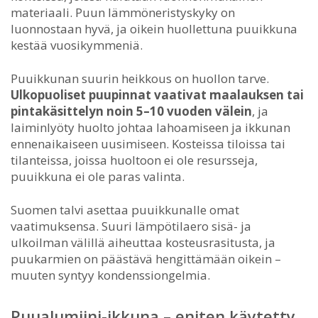
materiaali. Puun lämmöneristyskyky on
luonnostaan hyvä, ja oikein huollettuna puuikkuna
kestää vuosikymmeniä.
Puuikkunan suurin heikkous on huollon tarve.
Ulkopuoliset puupinnat vaativat maalauksen tai
pintakäsittelyn noin 5–10 vuoden välein
, ja
laiminlyöty huolto johtaa lahoamiseen ja ikkunan
ennenaikaiseen uusimiseen. Kosteissa tiloissa tai
tilanteissa, joissa huoltoon ei ole resursseja,
puuikkuna ei ole paras valinta.
Suomen talvi asettaa puuikkunalle omat
vaatimuksensa. Suuri lämpötilaero sisä- ja
ulkoilman välillä aiheuttaa kosteusrasitusta, ja
puukarmien on päästävä hengittämään oikein –
muuten syntyy kondenssiongelmia.
Puualumiini-ikkuna – eniten käytetty