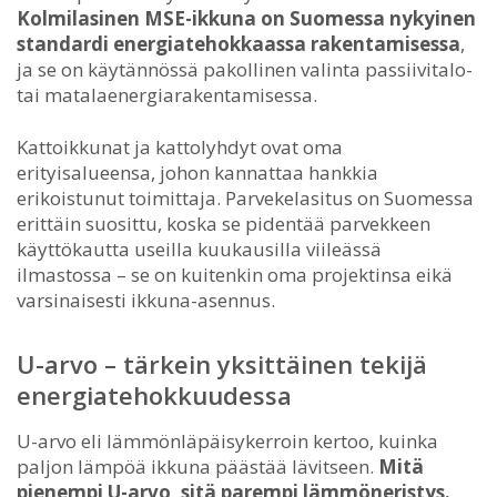
Kolmilasinen MSE-ikkuna on Suomessa nykyinen
standardi energiatehokkaassa rakentamisessa
,
ja se on käytännössä pakollinen valinta passiivitalo-
tai matalaenergiarakentamisessa.
Kattoikkunat ja kattolyhdyt ovat oma
erityisalueensa, johon kannattaa hankkia
erikoistunut toimittaja. Parvekelasitus on Suomessa
erittäin suosittu, koska se pidentää parvekkeen
käyttökautta useilla kuukausilla viileässä
ilmastossa – se on kuitenkin oma projektinsa eikä
varsinaisesti ikkuna-asennus.
U-arvo – tärkein yksittäinen tekijä
energiatehokkuudessa
U-arvo eli lämmönläpäisykerroin kertoo, kuinka
paljon lämpöä ikkuna päästää lävitseen.
Mitä
pienempi U-arvo, sitä parempi lämmöneristys.