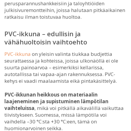
perusparannushankkeisiin ja taloyhtiöiden
julkisivuremontteihin, joissa halutaan pitkäaikainen
ratkaisu ilman toistuvaa huoltoa.
PVC-ikkuna – edullisin ja
vähähuoltoisin vaihtoehto
PVC-ikkuna
on yleisin valinta tiukkaa budjettia
seurattaessa ja kohteissa, joissa ulkonäöllä ei ole
suurta painoarvoa – esimerkiksi kellarissa,
autotallissa tai vapaa-ajan rakennuksessa. PVC-
kehys ei vaadi maalaamista eikä pintakäsittelyä.
PVC-ikkunan heikkous on materiaalin
laajeneminen ja supistuminen lämpötilan
vaihteluissa
, mikä voi pitkällä aikavälillä vaikuttaa
tiivistykseen. Suomessa, missä lämpötila voi
vaihdella –30 °C:sta +30 °C:een, tämä on
huomionarvoinen seikka.