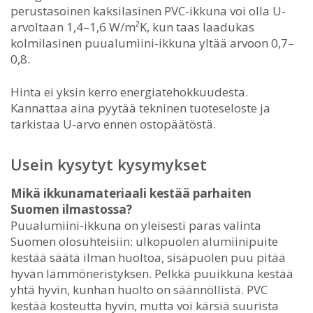
perustasoinen kaksilasinen PVC-ikkuna voi olla U-
arvoltaan 1,4–1,6 W/m²K, kun taas laadukas
kolmilasinen puualumiini-ikkuna yltää arvoon 0,7–
0,8.
Hinta ei yksin kerro energiatehokkuudesta.
Kannattaa aina pyytää tekninen tuoteseloste ja
tarkistaa U-arvo ennen ostopäätöstä.
Usein kysytyt kysymykset
Mikä ikkunamateriaali kestää parhaiten
Suomen ilmastossa?
Puualumiini-ikkuna on yleisesti paras valinta
Suomen olosuhteisiin: ulkopuolen alumiinipuite
kestää säätä ilman huoltoa, sisäpuolen puu pitää
hyvän lämmöneristyksen. Pelkkä puuikkuna kestää
yhtä hyvin, kunhan huolto on säännöllistä. PVC
kestää kosteutta hyvin, mutta voi kärsiä suurista