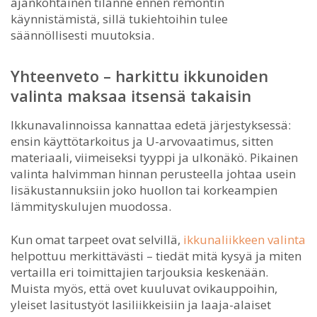
ajankohtainen tilanne ennen remontin
käynnistämistä, sillä tukiehtoihin tulee
säännöllisesti muutoksia.
Yhteenveto – harkittu ikkunoiden
valinta maksaa itsensä takaisin
Ikkunavalinnoissa kannattaa edetä järjestyksessä:
ensin käyttötarkoitus ja U-arvovaatimus, sitten
materiaali, viimeiseksi tyyppi ja ulkonäkö. Pikainen
valinta halvimman hinnan perusteella johtaa usein
lisäkustannuksiin joko huollon tai korkeampien
lämmityskulujen muodossa.
Kun omat tarpeet ovat selvillä,
ikkunaliikkeen valinta
helpottuu merkittävästi – tiedät mitä kysyä ja miten
vertailla eri toimittajien tarjouksia keskenään.
Muista myös, että ovet kuuluvat ovikauppoihin,
yleiset lasitustyöt lasiliikkeisiin ja laaja-alaiset