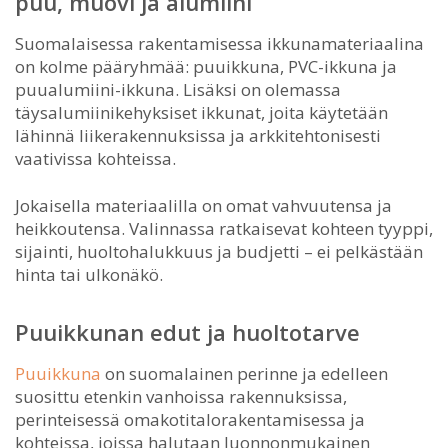
puu, muovi ja alumiini
Suomalaisessa rakentamisessa ikkunamateriaalina
on kolme pääryhmää: puuikkuna, PVC-ikkuna ja
puualumiini-ikkuna. Lisäksi on olemassa
täysalumiinikehyksiset ikkunat, joita käytetään
lähinnä liikerakennuksissa ja arkkitehtonisesti
vaativissa kohteissa.
Jokaisella materiaalilla on omat vahvuutensa ja
heikkoutensa. Valinnassa ratkaisevat kohteen tyyppi,
sijainti, huoltohalukkuus ja budjetti – ei pelkästään
hinta tai ulkonäkö.
Puuikkunan edut ja huoltotarve
Puuikkuna
on suomalainen perinne ja edelleen
suosittu etenkin vanhoissa rakennuksissa,
perinteisessä omakotitalorakentamisessa ja
kohteissa, joissa halutaan luonnonmukainen