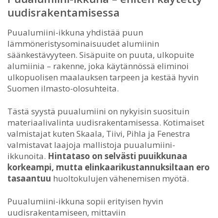
uudisrakentamisessa
Puualumiini-ikkuna yhdistää puun
lämmöneristysominaisuudet alumiinin
säänkestävyyteen. Sisäpuite on puuta, ulkopuite
alumiinia – rakenne, joka käytännössä eliminoi
ulkopuolisen maalauksen tarpeen ja kestää hyvin
Suomen ilmasto-olosuhteita.
Tästä syystä puualumiini on nykyisin suosituin
materiaalivalinta uudisrakentamisessa. Kotimaiset
valmistajat kuten Skaala, Tiivi, Pihla ja Fenestra
valmistavat laajoja mallistoja puualumiini-
ikkunoita.
Hintataso on selvästi puuikkunaa
korkeampi, mutta elinkaarikustannuksiltaan ero
tasaantuu
huoltokulujen vähenemisen myötä.
Puualumiini-ikkuna sopii erityisen hyvin
uudisrakentamiseen, mittaviin