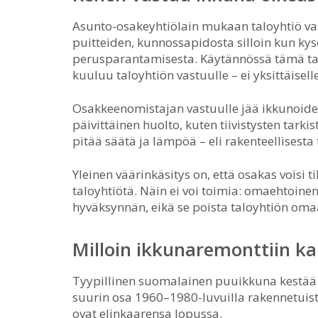
Asunto-osakeyhtiölain mukaan taloyhtiö va
puitteiden, kunnossapidosta silloin kun kys
perusparantamisesta. Käytännössä tämä tark
kuuluu taloyhtiön vastuulle – ei yksittäisell
Osakkeenomistajan vastuulle jää ikkunoide
päivittäinen huolto, kuten tiivistysten tarki
pitää säätä ja lämpöä – eli rakenteellisest
Yleinen väärinkäsitys on, että osakas voisi 
taloyhtiötä. Näin ei voi toimia: omaehtoine
hyväksynnän, eikä se poista taloyhtiön omaa
Milloin ikkunaremonttiin k
Tyypillinen suomalainen puuikkuna kestää 
suurin osa 1960–1980-luvuilla rakennetuista
ovat elinkaarensa lopussa.