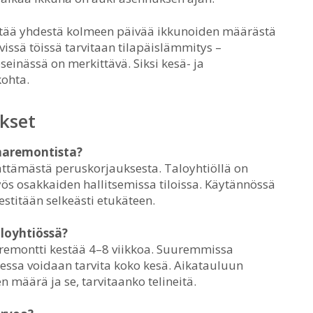
tää yhdestä kolmeen päivää ikkunoiden määrästä
vissä töissä tarvitaan tilapäislämmitys –
einässä on merkittävä. Siksi kesä- ja
kohta.
kset
unaremontista?
ättämästä peruskorjauksesta. Taloyhtiöllä on
s osakkaiden hallitsemissa tiloissa. Käytännössä
estitään selkeästi etukäteen.
loyhtiössä?
 remontti kestää 4–8 viikkoa. Suuremmissa
sessa voidaan tarvita koko kesä. Aikatauluun
 määrä ja se, tarvitaanko telineitä.