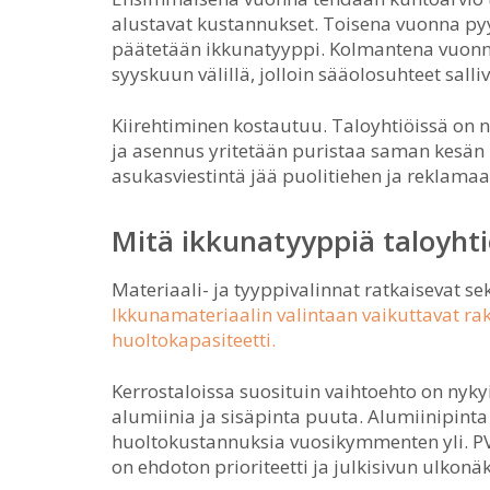
alustavat kustannukset. Toisena vuonna pyyd
päätetään ikkunatyyppi. Kolmantena vuonna
syyskuun välillä, jolloin sääolosuhteet sall
Kiirehtiminen kostautuu. Taloyhtiöissä on nä
ja asennus yritetään puristaa saman kesän 
asukasviestintä jää puolitiehen ja reklama
Mitä ikkunatyyppiä taloyhti
Materiaali- ja tyyppivalinnat ratkaisevat se
Ikkunamateriaalin valintaan vaikuttavat rake
huoltokapasiteetti.
Kerrostaloissa suosituin vaihtoehto on nyky
alumiinia ja sisäpinta puuta. Alumiinipint
huoltokustannuksia vuosikymmenten yli. PVC
on ehdoton prioriteetti ja julkisivun ulkonä