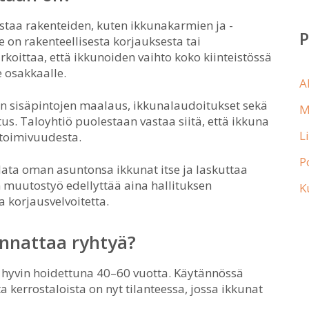
staa rakenteiden, kuten ikkunakarmien ja -
e on rakenteellisesta korjauksesta tai
oittaa, että ikkunoiden vaihto koko kiinteistössä
e osakkaalle.
A
n sisäpintojen maalaus, ikkunalaudoitukset sekä
M
stus. Taloyhtiö puolestaan vastaa siitä, että ikkuna
L
a toimivuudesta.
P
tilata oman asuntonsa ikkunat itse ja laskuttaa
n muutostyö edellyttää aina hallituksen
K
 korjausvelvoitetta.
annattaa ryhtyä?
hyvin hoidettuna 40–60 vuotta. Käytännössä
 kerrostaloista on nyt tilanteessa, jossa ikkunat