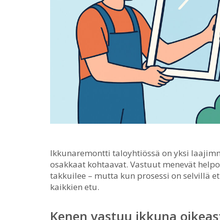
Ikkunaremontti taloyhtiössä on yksi laajimm
osakkaat kohtaavat.
Vastuut menevät helpos
takkuilee – mutta kun prosessi on selvillä 
kaikkien etu.
Kenen vastuu ikkuna oikeas