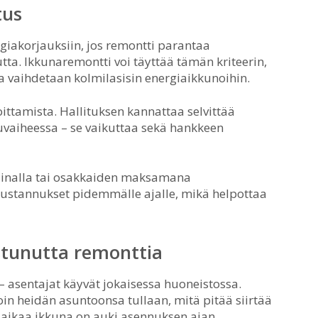
tus
iakorjauksiin, jos remontti parantaa
ta. Ikkunaremontti voi täyttää tämän kriteerin,
ta vaihdetaan kolmilasisin energiaikkunoihin.
ttamista. Hallituksen kannattaa selvittää
uvaiheessa – se vaikuttaa sekä hankkeen
ölainalla tai osakkaiden maksamana
ustannukset pidemmälle ajalle, mikä helpottaa
stunutta remonttia
– asentajat käyvät jokaisessa huoneistossa.
oin heidän asuntoonsa tullaan, mitä pitää siirtää
i aikaa ikkuna on auki asennuksen ajan.