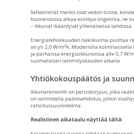
Selkeimmät merkit ovat vedon tunne, konden
huoneistossa alkaa esiintyä ongelmia, ne o
– ikkunat ikääntyvät yhtenäisessä tahdissa.
Energiatehokkuuden näkökulma puoltaa remo
on yli 2,0 W/m²K. Modernilla kolmilasisell
ja parhaissa energiaikkunoissa alle 0,7 W/
suomalaisen lämmityskauden aikana.
Yhtiökokouspäätös ja suunn
Ikkunaremontti on peruskorjaus, joka vaati
on valmistella päätösehdotus, johon sisälty
rahoitussuunnitelma.
Realistinen aikataulu näyttää tältä:
Ensimmäisenä vuonna tehdään kuntoarvio ta