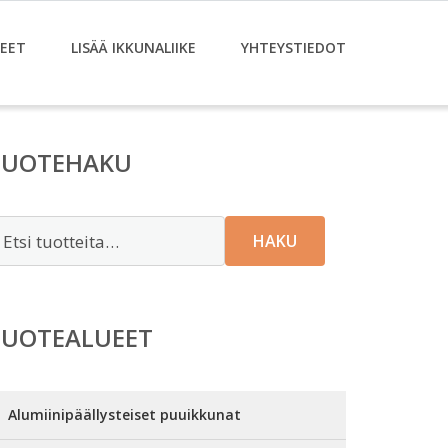
EET
LISÄÄ IKKUNALIIKE
YHTEYSTIEDOT
TUOTEHAKU
tsi:
HAKU
TUOTEALUEET
Alumiinipäällysteiset puuikkunat