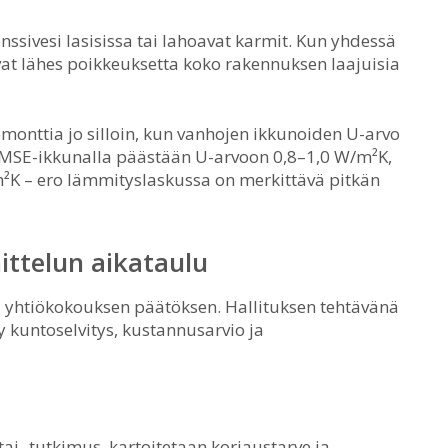
ssivesi lasisissa tai lahoavat karmit. Kun yhdessä
vat lähes poikkeuksetta koko rakennuksen laajuisia
nttia jo silloin, kun vanhojen ikkunoiden U-arvo
a MSE-ikkunalla päästään U-arvoon 0,8–1,0 W/m²K,
m²K – ero lämmityslaskussa on merkittävä pitkän
ittelun aikataulu
i yhtiökokouksen päätöksen. Hallituksen tehtävänä
y kuntoselvitys, kustannusarvio ja
i -tutkimus, kartoitetaan korjaustarve ja