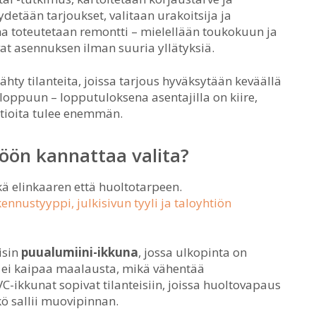
etään tarjoukset, valitaan urakoitsija ja
 toteutetaan remontti – mielellään toukokuun ja
ivat asennuksen ilman suuria yllätyksiä.
hty tilanteita, joissa tarjous hyväksytään keväällä
loppuun – lopputuloksena asentajilla on kiire,
atioita tulee enemmän.
öön kannattaa valita?
kä elinkaaren että huoltotarpeen.
nnustyyppi, julkisivun tyyli ja taloyhtiön
isin
puualumiini-ikkuna
, jossa ulkopinta on
a ei kaipaa maalausta, mikä vähentää
-ikkunat sopivat tilanteisiin, joissa huoltovapaus
kö sallii muovipinnan.