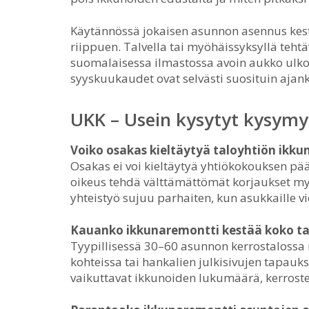
Käytännössä jokaisen asunnon asennus kes
riippuen. Talvella tai myöhäissyksyllä tehtä
suomalaisessa ilmastossa avoin aukko ulkos
syyskuukaudet ovat selvästi suosituin ajan
UKK – Usein kysytyt kysymy
Voiko osakas kieltäytyä taloyhtiön ikk
Osakas ei voi kieltäytyä yhtiökokouksen pä
oikeus tehdä välttämättömät korjaukset myö
yhteistyö sujuu parhaiten, kun asukkaille vi
Kauanko ikkunaremontti kestää koko ta
Tyypillisessä 30–60 asunnon kerrostalossa
kohteissa tai hankalien julkisivujen tapauk
vaikuttavat ikkunoiden lukumäärä, kerrosten