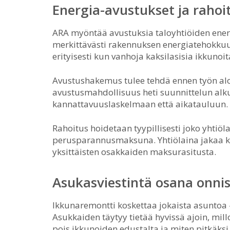
Energia-avustukset ja rahoi
ARA myöntää avustuksia taloyhtiöiden energ
merkittävästi rakennuksen energiatehokkuut
erityisesti kun vanhoja kaksilasisia ikkunoi
Avustushakemus tulee tehdä ennen työn aloi
avustusmahdollisuus heti suunnittelun alk
kannattavuuslaskelmaan että aikatauluun.
Rahoitus hoidetaan tyypillisesti joko yhti
perusparannusmaksuna. Yhtiölaina jakaa k
yksittäisten osakkaiden maksurasitusta.
Asukasviestintä osana onni
Ikkunaremontti koskettaa jokaista asuntoa 
Asukkaiden täytyy tietää hyvissä ajoin, mill
pois ikkunoiden edustalta ja miten pitkäks