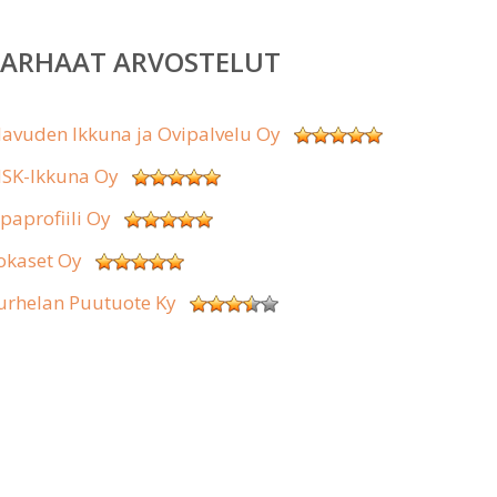
PARHAAT ARVOSTELUT
lavuden Ikkuna ja Ovipalvelu Oy
SK-Ikkuna Oy
ipaprofiili Oy
okaset Oy
urhelan Puutuote Ky