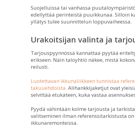
Suojelluissa tai vanhassa puutaloympärist
edellyttää perinteistä puuikkunaa. Silloin
yllätys tulee suunnittelun loppuvaiheessa.
Urakoitsijan valinta ja tarj
Tarjouspyynnössä kannattaa pyytää eritelty
erikseen. Näin taloyhtiö näkee, mistä kokon
reilusti.
Luotettavan ikkunaliikkeen tunnistaa refere
takuuehdoista.
Alihankkijaketjut ovat yleis
selvittää etukäteen, kuka vastaa asennukses
Pyydä vähintään kolme tarjousta ja tarkist
valitseminen ilman referenssitarkistusta on 
ikkunaremonteissa.