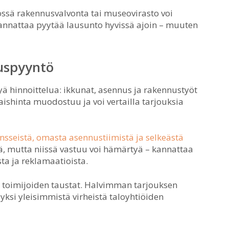
össä rakennusvalvonta tai museovirasto voi
 kannattaa pyytää lausunto hyvissä ajoin – muuten
ouspyyntö
ä hinnoittelua: ikkunat, asennus ja rakennustyöt
aishinta muodostuu ja voi vertailla tarjouksia
nsseistä, omasta asennustiimistä ja selkeästä
iä, mutta niissä vastuu voi hämärtyä – kannattaa
ta ja reklamaatioista.
a toimijoiden taustat. Halvimman tarjouksen
yksi yleisimmistä virheistä taloyhtiöiden