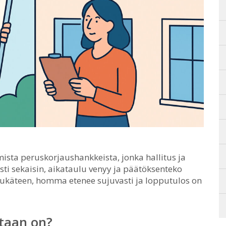
ista peruskorjaushankkeista, jonka hallitus ja
ti sekaisin, aikataulu venyy ja päätöksenteko
etukäteen, homma etenee sujuvasti ja lopputulos on
taan on?