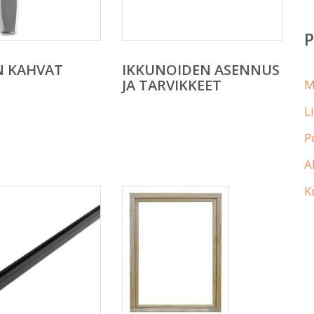
N KAHVAT
IKKUNOIDEN ASENNUS
JA TARVIKKEET
M
L
P
A
K