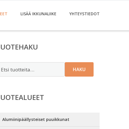
EET
LISÄÄ IKKUNALIIKE
YHTEYSTIEDOT
TUOTEHAKU
tsi:
HAKU
TUOTEALUEET
Alumiinipäällysteiset puuikkunat