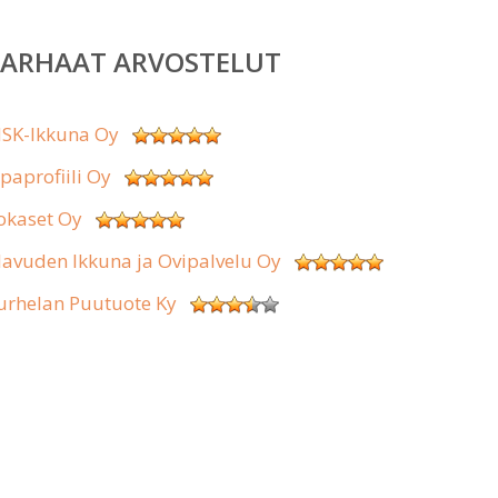
PARHAAT ARVOSTELUT
SK-Ikkuna Oy
ipaprofiili Oy
okaset Oy
lavuden Ikkuna ja Ovipalvelu Oy
urhelan Puutuote Ky