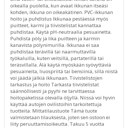
oikealla puolella, kun avaat ikkunan itseäsi
kohden, ikkuna on oikeakätinen. PVC-ikkunan
hoito ja puhdistus Ikkunaa pestäessä myös
puitteet, karmi ja tiivistelistat kannattaa
puhdistaa. Käytä pH-neutraalia pesuainetta.
Puhdista pöly ja lika puitteen ja karmin
kanavista pölynimurilla. Ikkunaa ei saa
puhdistaa terävillä tai naarmuttavilla
työkaluilla, kuten veitsillä, partaterillä tai
teräsvillalla. Älä käytä myöskään syövyttäviä
pesuaineita, liuospriitä tai bensiiniä, sillä niistä
voi jäädä jälkiä ikkunaan. Tiivistelistojen
tarkastus ja hoito Tarkasta tiivistelistat
säännöllisesti ja pyyhi ne tarvittaessa
hoitopaketissa olevalla öljyllä. Niissä voi hyvin
käyttää autojen ovilistoihin tarkoitettuja
tuotteita. Mittatilaustuote Tämä tuote
valmistetaan tilauksesta, joten sen ostoon ei
liity peruuttamisoikeutta. Takuu 5 vuotta