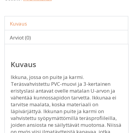
Kuvaus
Arviot (0)
Kuvaus
Ikkuna, jossa on puite ja karmi.
Teräsvahvistettu PVC-muovi ja 3-kertainen
eristyslasi antavat ovelle matalan U-arvon ja
vähentää kunnossapidon tarvetta. Ikkunaa ei
tarvitse maalata, koska materiaali on
läpivärjättyä. Ikkunan puite ja karmi on
vahvistettu syöpymättömillä teräsprofiileilla,
joiden ansiosta ne säilyttävät muotonsa. Niissä
on myös viisi ilmatäytteistä kanavaa, jotka