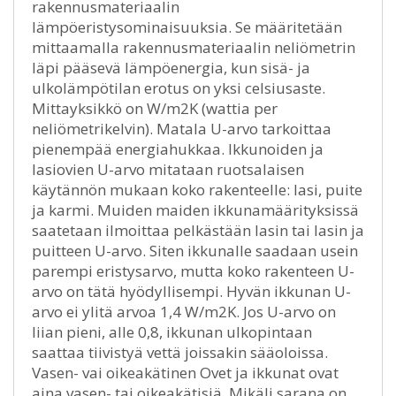
rakennusmateriaalin
lämpöeristysominaisuuksia. Se määritetään
mittaamalla rakennusmateriaalin neliömetrin
läpi pääsevä lämpöenergia, kun sisä- ja
ulkolämpötilan erotus on yksi celsiusaste.
Mittayksikkö on W/m2K (wattia per
neliömetrikelvin). Matala U-arvo tarkoittaa
pienempää energiahukkaa. Ikkunoiden ja
lasiovien U-arvo mitataan ruotsalaisen
käytännön mukaan koko rakenteelle: lasi, puite
ja karmi. Muiden maiden ikkunamäärityksissä
saatetaan ilmoittaa pelkästään lasin tai lasin ja
puitteen U-arvo. Siten ikkunalle saadaan usein
parempi eristysarvo, mutta koko rakenteen U-
arvo on tätä hyödyllisempi. Hyvän ikkunan U-
arvo ei ylitä arvoa 1,4 W/m2K. Jos U-arvo on
liian pieni, alle 0,8, ikkunan ulkopintaan
saattaa tiivistyä vettä joissakin sääoloissa.
Vasen- vai oikeakätinen Ovet ja ikkunat ovat
aina vasen- tai oikeakätisiä. Mikäli sarana on