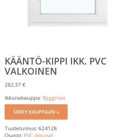
KÄÄNTÖ-KIPPI IKK. PVC
VALKOINEN
262,37
€
Ikkunakauppa:
Byggmax
SIIRRY KAUPPAAN »
Tuotetunnus:
624128
Osasto:
PVC-ikkunat