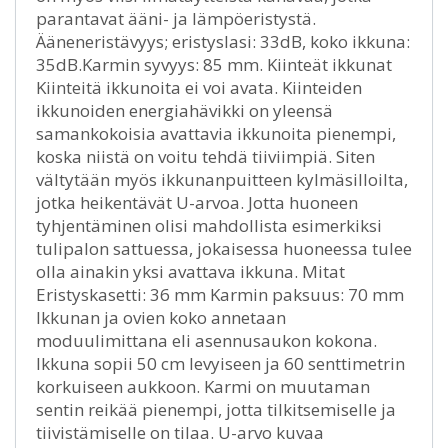
parantavat ääni- ja lämpöeristystä.
Ääneneristävyys; eristyslasi: 33dB, koko ikkuna:
35dB.Karmin syvyys: 85 mm. Kiinteät ikkunat
Kiinteitä ikkunoita ei voi avata. Kiinteiden
ikkunoiden energiahävikki on yleensä
samankokoisia avattavia ikkunoita pienempi,
koska niistä on voitu tehdä tiiviimpiä. Siten
vältytään myös ikkunanpuitteen kylmäsilloilta,
jotka heikentävät U-arvoa. Jotta huoneen
tyhjentäminen olisi mahdollista esimerkiksi
tulipalon sattuessa, jokaisessa huoneessa tulee
olla ainakin yksi avattava ikkuna. Mitat
Eristyskasetti: 36 mm Karmin paksuus: 70 mm
Ikkunan ja ovien koko annetaan
moduulimittana eli asennusaukon kokona.
Ikkuna sopii 50 cm levyiseen ja 60 senttimetrin
korkuiseen aukkoon. Karmi on muutaman
sentin reikää pienempi, jotta tilkitsemiselle ja
tiivistämiselle on tilaa. U-arvo kuvaa