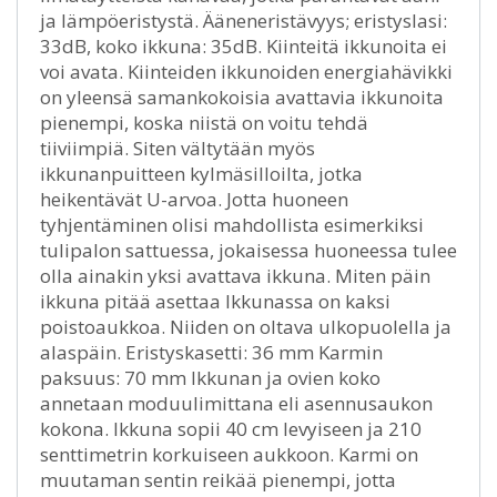
ja lämpöeristystä. Ääneneristävyys; eristyslasi:
33dB, koko ikkuna: 35dB. Kiinteitä ikkunoita ei
voi avata. Kiinteiden ikkunoiden energiahävikki
on yleensä samankokoisia avattavia ikkunoita
pienempi, koska niistä on voitu tehdä
tiiviimpiä. Siten vältytään myös
ikkunanpuitteen kylmäsilloilta, jotka
heikentävät U-arvoa. Jotta huoneen
tyhjentäminen olisi mahdollista esimerkiksi
tulipalon sattuessa, jokaisessa huoneessa tulee
olla ainakin yksi avattava ikkuna. Miten päin
ikkuna pitää asettaa Ikkunassa on kaksi
poistoaukkoa. Niiden on oltava ulkopuolella ja
alaspäin. Eristyskasetti: 36 mm Karmin
paksuus: 70 mm Ikkunan ja ovien koko
annetaan moduulimittana eli asennusaukon
kokona. Ikkuna sopii 40 cm levyiseen ja 210
senttimetrin korkuiseen aukkoon. Karmi on
muutaman sentin reikää pienempi, jotta