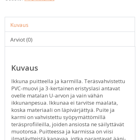
Kuvaus
Arviot (0)
Kuvaus
Ikkuna puitteella ja karmilla. Teräsvahvistettu
PVC-muovi ja 3-kertainen eristyslasi antavat
ovelle matalan U-arvon ja vain vähän
ikkunanpesua. Ikkunaa ei tarvitse maalata,
koska materiaali on läpivärjättyä. Puite ja
karmi on vahvistettu syöpymättömillä
teräsprofiileilla, joiden ansiosta ne säilyttävät
muotonsa. Puitteessa ja karmissa on viisi
ilmatäytteistä kanavaa, jotka parantavat ääni-