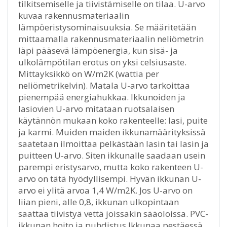
tilkitsemiselle ja tiivistämiselle on tilaa. U-arvo
kuvaa rakennusmateriaalin
lämpöeristysominaisuuksia. Se määritetään
mittaamalla rakennusmateriaalin neliömetrin
läpi pääsevä lämpöenergia, kun sisä- ja
ulkolämpötilan erotus on yksi celsiusaste.
Mittayksikkö on W/m2K (wattia per
neliömetrikelvin). Matala U-arvo tarkoittaa
pienempää energiahukkaa. Ikkunoiden ja
lasiovien U-arvo mitataan ruotsalaisen
käytännön mukaan koko rakenteelle: lasi, puite
ja karmi. Muiden maiden ikkunamäärityksissä
saatetaan ilmoittaa pelkästään lasin tai lasin ja
puitteen U-arvo. Siten ikkunalle saadaan usein
parempi eristysarvo, mutta koko rakenteen U-
arvo on tätä hyödyllisempi. Hyvän ikkunan U-
arvo ei ylitä arvoa 1,4 W/m2K. Jos U-arvo on
liian pieni, alle 0,8, ikkunan ulkopintaan
saattaa tiivistyä vettä joissakin sääoloissa. PVC-
ikkunan hoito ja puhdistus Ikkunaa pestäessä