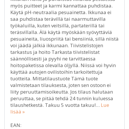
myös puitteet ja karmi kannattaa puhdistaa.
Käytä pH-neutraalia pesuainetta. Ikkunaa ei
saa puhdistaa terävillä tai naarmuttavilla
työkaluilla, kuten veitsillä, partaterillä tai
teräsvillalla. Älä käytä myöskään syövyttäviä
pesuaineita, liuospriitä tai bensiiniä, sillä niistä
voi jäädä jälkiä ikkunaan. Tiivistelistojen
tarkastus ja hoito Tarkasta tiivistelistat
säännöllisesti ja pyyhi ne tarvittaessa
hoitopaketissa olevalla öljyllä. Niissä voi hyvin
käyttää autojen ovilistoihin tarkoitettuja
tuotteita. Mittatilaustuote Tämä tuote
valmistetaan tilauksesta, joten sen ostoon ei
liity peruuttamisoikeutta. Jos tilaus halutaan
peruuttaa, se pitää tehdä 24 tunnin kuluessa
tilaushetkestä. Takuu 5 vuotta takuu!…
Lue
lisää »
EAN: