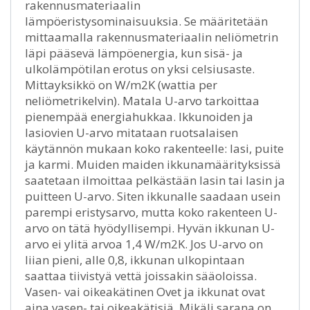
rakennusmateriaalin
lämpöeristysominaisuuksia. Se määritetään
mittaamalla rakennusmateriaalin neliömetrin
läpi pääsevä lämpöenergia, kun sisä- ja
ulkolämpötilan erotus on yksi celsiusaste.
Mittayksikkö on W/m2K (wattia per
neliömetrikelvin). Matala U-arvo tarkoittaa
pienempää energiahukkaa. Ikkunoiden ja
lasiovien U-arvo mitataan ruotsalaisen
käytännön mukaan koko rakenteelle: lasi, puite
ja karmi. Muiden maiden ikkunamäärityksissä
saatetaan ilmoittaa pelkästään lasin tai lasin ja
puitteen U-arvo. Siten ikkunalle saadaan usein
parempi eristysarvo, mutta koko rakenteen U-
arvo on tätä hyödyllisempi. Hyvän ikkunan U-
arvo ei ylitä arvoa 1,4 W/m2K. Jos U-arvo on
liian pieni, alle 0,8, ikkunan ulkopintaan
saattaa tiivistyä vettä joissakin sääoloissa.
Vasen- vai oikeakätinen Ovet ja ikkunat ovat
aina vasen- tai oikeakätisiä. Mikäli sarana on