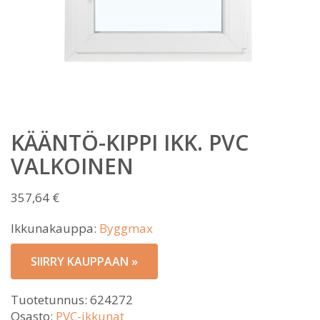
KÄÄNTÖ-KIPPI IKK. PVC
VALKOINEN
357,64
€
Ikkunakauppa:
Byggmax
SIIRRY KAUPPAAN »
Tuotetunnus:
624272
Osasto:
PVC-ikkunat