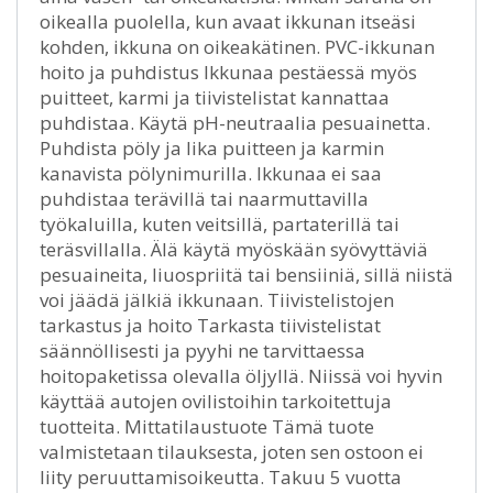
oikealla puolella, kun avaat ikkunan itseäsi
kohden, ikkuna on oikeakätinen. PVC-ikkunan
hoito ja puhdistus Ikkunaa pestäessä myös
puitteet, karmi ja tiivistelistat kannattaa
puhdistaa. Käytä pH-neutraalia pesuainetta.
Puhdista pöly ja lika puitteen ja karmin
kanavista pölynimurilla. Ikkunaa ei saa
puhdistaa terävillä tai naarmuttavilla
työkaluilla, kuten veitsillä, partaterillä tai
teräsvillalla. Älä käytä myöskään syövyttäviä
pesuaineita, liuospriitä tai bensiiniä, sillä niistä
voi jäädä jälkiä ikkunaan. Tiivistelistojen
tarkastus ja hoito Tarkasta tiivistelistat
säännöllisesti ja pyyhi ne tarvittaessa
hoitopaketissa olevalla öljyllä. Niissä voi hyvin
käyttää autojen ovilistoihin tarkoitettuja
tuotteita. Mittatilaustuote Tämä tuote
valmistetaan tilauksesta, joten sen ostoon ei
liity peruuttamisoikeutta. Takuu 5 vuotta