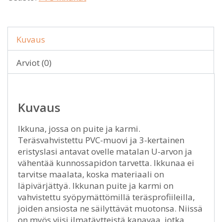
Kuvaus
Arviot (0)
Kuvaus
Ikkuna, jossa on puite ja karmi.
Teräsvahvistettu PVC-muovi ja 3-kertainen
eristyslasi antavat ovelle matalan U-arvon ja
vähentää kunnossapidon tarvetta. Ikkunaa ei
tarvitse maalata, koska materiaali on
läpivärjättyä. Ikkunan puite ja karmi on
vahvistettu syöpymättömillä teräsprofiileilla,
joiden ansiosta ne säilyttävät muotonsa. Niissä
on myös viisi ilmatäytteistä kanavaa, jotka