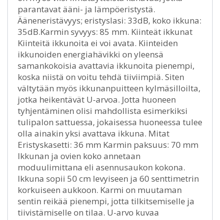
parantavat ääni- ja lämpöeristystä.
Ääneneristävyys; eristyslasi: 33dB, koko ikkuna:
35dB.Karmin syvyys: 85 mm. Kiinteät ikkunat
Kiinteitä ikkunoita ei voi avata. Kiinteiden
ikkunoiden energiahävikki on yleensä
samankokoisia avattavia ikkunoita pienempi,
koska niistä on voitu tehdä tiiviimpiä. Siten
vältytään myös ikkunanpuitteen kylmäsilloilta,
jotka heikentävät U-arvoa. Jotta huoneen
tyhjentäminen olisi mahdollista esimerkiksi
tulipalon sattuessa, jokaisessa huoneessa tulee
olla ainakin yksi avattava ikkuna. Mitat
Eristyskasetti: 36 mm Karmin paksuus: 70 mm
Ikkunan ja ovien koko annetaan
moduulimittana eli asennusaukon kokona.
Ikkuna sopii 50 cm levyiseen ja 60 senttimetrin
korkuiseen aukkoon. Karmi on muutaman
sentin reikää pienempi, jotta tilkitsemiselle ja
tiivistämiselle on tilaa. U-arvo kuvaa