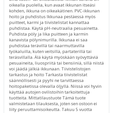
oikealla puolella, kun avaat ikkunan itseäsi
kohden, ikkuna on oikeakätinen. PVC-ikkunan
hoito ja puhdistus Ikkunaa pestäessä myös
puitteet, karmi ja tiivistelistat kannattaa
puhdistaa. Käytä pH-neutraalia pesuainetta.
Puhdista pöly ja lika puitteen ja karmin
kanavista pölynimurilla. Ikkunaa ei saa
puhdistaa terävillä tai naarmuttavilla
työkaluilla, kuten veitsillä, partaterillä tai
teräsvillalla. Älä käytä myöskään syövyttäviä
pesuaineita, liuospriitä tai bensiiniä, sillä niistä
voi jäädä jälkiä ikkunaan. Tiivistelistojen
tarkastus ja hoito Tarkasta tiivistelistat
säännöllisesti ja pyyhi ne tarvittaessa
hoitopaketissa olevalla öljyllä. Niissä voi hyvin
käyttää autojen ovilistoihin tarkoitettuja
tuotteita. Mittatilaustuote Tämä tuote
valmistetaan tilauksesta, joten sen ostoon ei
liity peruuttamisoikeutta. Takuu 5 vuotta