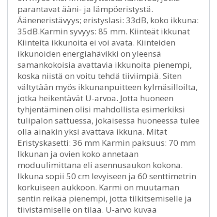
parantavat ääni- ja lämpöeristystä.
Ääneneristävyys; eristyslasi: 33dB, koko ikkuna:
35dB.Karmin syvyys: 85 mm. Kiinteät ikkunat
Kiinteitä ikkunoita ei voi avata. Kiinteiden
ikkunoiden energiahävikki on yleensä
samankokoisia avattavia ikkunoita pienempi,
koska niistä on voitu tehdä tiiviimpiä. Siten
vältytään myös ikkunanpuitteen kylmäsilloilta,
jotka heikentävät U-arvoa. Jotta huoneen
tyhjentäminen olisi mahdollista esimerkiksi
tulipalon sattuessa, jokaisessa huoneessa tulee
olla ainakin yksi avattava ikkuna. Mitat
Eristyskasetti: 36 mm Karmin paksuus: 70 mm
Ikkunan ja ovien koko annetaan
moduulimittana eli asennusaukon kokona.
Ikkuna sopii 50 cm levyiseen ja 60 senttimetrin
korkuiseen aukkoon. Karmi on muutaman
sentin reikää pienempi, jotta tilkitsemiselle ja
tiivistämiselle on tilaa. U-arvo kuvaa