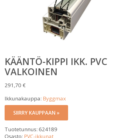
KÄÄNTÖ-KIPPI IKK. PVC
VALKOINEN
291,70
€
Ikkunakauppa:
Byggmax
SIIRRY KAUPPAAN »
Tuotetunnus:
624189
Osasto:
PVC-ikkunat