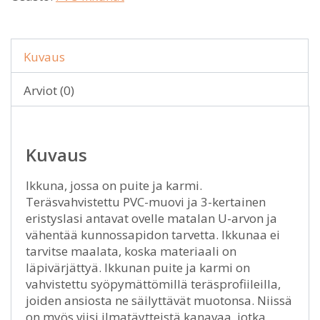
Kuvaus
Arviot (0)
Kuvaus
Ikkuna, jossa on puite ja karmi.
Teräsvahvistettu PVC-muovi ja 3-kertainen
eristyslasi antavat ovelle matalan U-arvon ja
vähentää kunnossapidon tarvetta. Ikkunaa ei
tarvitse maalata, koska materiaali on
läpivärjättyä. Ikkunan puite ja karmi on
vahvistettu syöpymättömillä teräsprofiileilla,
joiden ansiosta ne säilyttävät muotonsa. Niissä
on myös viisi ilmatäytteistä kanavaa, jotka