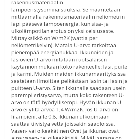
rakennusmateriaalin
lämpöeristysominaisuuksia. Se määritetään
mittaamalla rakennusmateriaalin neliömetrin
läpi pääsevä lämpöenergia, kun sisä- ja
ulkolämpötilan erotus on yksi celsiusaste.
Mittayksikkö on W/m2K (wattia per
neliömetrikelvin). Matala U-arvo tarkoittaa
pienempää energiahukkaa. Ikkunoiden ja
lasiovien U-arvo mitataan ruotsalaisen
käytännön mukaan koko rakenteelle: lasi, puite
ja karmi. Muiden maiden ikkunamäärityksissä
saatetaan ilmoittaa pelkästään lasin tai lasin ja
puitteen U-arvo. Siten ikkunalle saadaan usein
parempi eristysarvo, mutta koko rakenteen U-
arvo on tätä hyödyllisempi. Hyvän ikkunan U-
arvo ei ylitä arvoa 1,4 W/m2K. Jos U-arvo on
liian pieni, alle 0,8, ikkunan ulkopintaan
saattaa tiivistyä vettä joissakin sääoloissa.
Vasen- vai oikeakätinen Ovet ja ikkunat ovat
aina vasen- tai oikeakätisiä. Mikäli sarana on