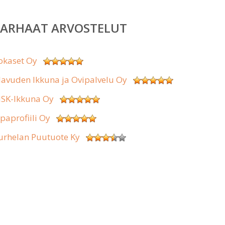
PARHAAT ARVOSTELUT
okaset Oy
lavuden Ikkuna ja Ovipalvelu Oy
SK-Ikkuna Oy
ipaprofiili Oy
urhelan Puutuote Ky