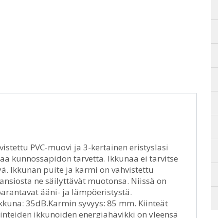
vistettu PVC-muovi ja 3-kertainen eristyslasi
ää kunnossapidon tarvetta. Ikkunaa ei tarvitse
ä. Ikkunan puite ja karmi on vahvistettu
 ansiosta ne säilyttävät muotonsa. Niissä on
parantavat ääni- ja lämpöeristystä.
 ikkuna: 35dB.Karmin syvyys: 85 mm. Kiinteät
 Kiinteiden ikkunoiden energiahävikki on yleensä