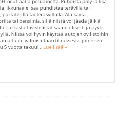
 pH-neutraalia pesuainetta. Puhdista pöly ja lika
a. Ikkunaa ei saa puhdistaa terävillä tai
 partaterillä tai teräsvillalla. Älä käytä
tä tai bensiiniä, sillä niistä voi jäädä jälkiä
to Tarkasta tiivistelistat säännöllisesti ja pyyhi
yllä. Niissä voi hyvin käyttää autojen ovilistoihin
 Tämä tuote valmistetaan tilauksesta, joten sen
uu 5 vuotta takuu!…
Lue lisää »