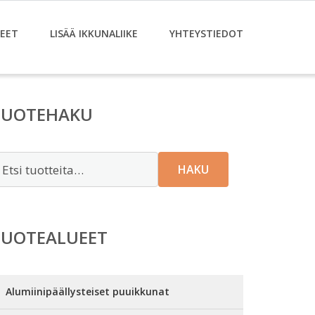
EET
LISÄÄ IKKUNALIIKE
YHTEYSTIEDOT
TUOTEHAKU
tsi:
HAKU
TUOTEALUEET
Alumiinipäällysteiset puuikkunat