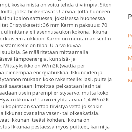
i, koska niistä on voitu tehdä tiiviimpiä. Siten
oilta, jotka heikentävät U-arvoa. Jotta huoneen
ksi tulipalon sattuessa, jokaisessa huoneessa
Mitat Eristyskasetti: 36 mm Karmin paksuus: 70
uulimittana eli asennusaukon kokona. Ikkuna
P
n korkuiseen aukkoon. Karmi on muutaman sentin
iivistämiselle on tilaa. U-arvo kuvaa
A
isuuksia. Se määritetään mittaamalla
M
äsevä lämpöenergia, kun sisä- ja
e. Mittayksikkö on W/m2K (wattia per
L
ttaa pienempää energiahukkaa. Ikkunoiden ja
äytännön mukaan koko rakenteelle: lasi, puite ja
K
ä saatetaan ilmoittaa pelkästään lasin tai
e saadaan usein parempi eristysarvo, mutta koko
Hyvän ikkunan U-arvo ei ylitä arvoa 1,4 W/m2K.
n ulkopintaan saattaa tiivistyä vettä joissakin
a ikkunat ovat aina vasen- tai oikeakätisiä.
avaat ikkunan itseäsi kohden, ikkuna on
stus Ikkunaa pestäessä myös puitteet, karmi ja