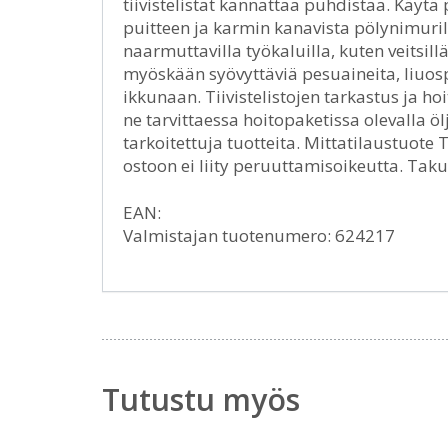
tiivistelistat kannattaa puhdistaa. Käytä
puitteen ja karmin kanavista pölynimurill
naarmuttavilla työkaluilla, kuten veitsillä,
myöskään syövyttäviä pesuaineita, liuosprii
ikkunaan. Tiivistelistojen tarkastus ja hoi
ne tarvittaessa hoitopaketissa olevalla ölj
tarkoitettuja tuotteita. Mittatilaustuote
ostoon ei liity peruuttamisoikeutta. Tak
EAN:
Valmistajan tuotenumero: 624217
Tutustu myös