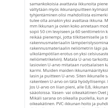
samankokoisia avattavia ikkunoita pienemp
vältytään myös ikkunanpuitteen kylmäsill
tyhjentäminen olisi mahdollista esimerki
tulee olla ainakin yksi avattava ikkuna. 
mm Ikkunan ja ovien koko annetaan mod
sopii 50 cm levyiseen ja 60 senttimetri
reikää pienempi, jotta tilkitsemiselle ja t
rakennusmateriaalin lämpöeristysomina
rakennusmateriaalin neliömetrin läpi pä
ulkolämpötilan erotus on yksi celsiusast
neliömetrikelvin). Matala U-arvo tarkoi
lasiovien U-arvo mitataan ruotsalaisen k
karmi. Muiden maiden ikkunamäärityksiss
lasin ja puitteen U-arvo. Siten ikkunall
rakenteen U-arvo on tätä hyödyllisempi. 
Jos U-arvo on liian pieni, alle 0,8, ikkuna
sääoloissa. Vasen- vai oikeakätinen Ovet j
Mikäli sarana on oikealla puolella, kun 
oikeakätinen. PVC-ikkunan hoito ja puhdi