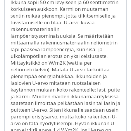
Ikkuna sopii 50 cm levyiseen ja 60 senttimetrin
korkuiseen aukkoon. Karmi on muutaman
sentin reikää pienempi, jotta tilkitsemiselle ja
tiivistämiselle on tilaa. U-arvo kuvaa
rakennusmateriaalin
lämpöeristysominaisuuksia. Se määritetään
mittaamalla rakennusmateriaalin neliömetrin
läpi pääsevä lämpöenergia, kun sisä- ja
ulkolämpötilan erotus on yksi celsiusaste.
Mittayksikkö on W/m2K (wattia per
neliömetrikelvin). Matala U-arvo tarkoittaa
pienempää energiahukkaa. Ikkunoiden ja
lasiovien U-arvo mitataan ruotsalaisen
käytännön mukaan koko rakenteelle: lasi, puite
ja karmi. Muiden maiden ikkunamäärityksissä
saatetaan ilmoittaa pelkästään lasin tai lasin ja
puitteen U-arvo. Siten ikkunalle saadaan usein
parempi eristysarvo, mutta koko rakenteen U-
arvo on tätä hyödyllisempi. Hyvän ikkunan U-
arvo ei ylitä arvoa 1,4 W/m2K. Jos U-arvo on