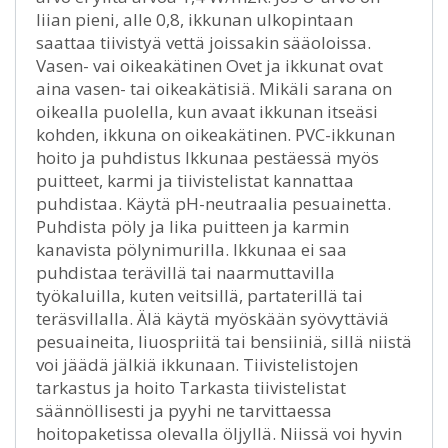
liian pieni, alle 0,8, ikkunan ulkopintaan
saattaa tiivistyä vettä joissakin sääoloissa.
Vasen- vai oikeakätinen Ovet ja ikkunat ovat
aina vasen- tai oikeakätisiä. Mikäli sarana on
oikealla puolella, kun avaat ikkunan itseäsi
kohden, ikkuna on oikeakätinen. PVC-ikkunan
hoito ja puhdistus Ikkunaa pestäessä myös
puitteet, karmi ja tiivistelistat kannattaa
puhdistaa. Käytä pH-neutraalia pesuainetta.
Puhdista pöly ja lika puitteen ja karmin
kanavista pölynimurilla. Ikkunaa ei saa
puhdistaa terävillä tai naarmuttavilla
työkaluilla, kuten veitsillä, partaterillä tai
teräsvillalla. Älä käytä myöskään syövyttäviä
pesuaineita, liuospriitä tai bensiiniä, sillä niistä
voi jäädä jälkiä ikkunaan. Tiivistelistojen
tarkastus ja hoito Tarkasta tiivistelistat
säännöllisesti ja pyyhi ne tarvittaessa
hoitopaketissa olevalla öljyllä. Niissä voi hyvin