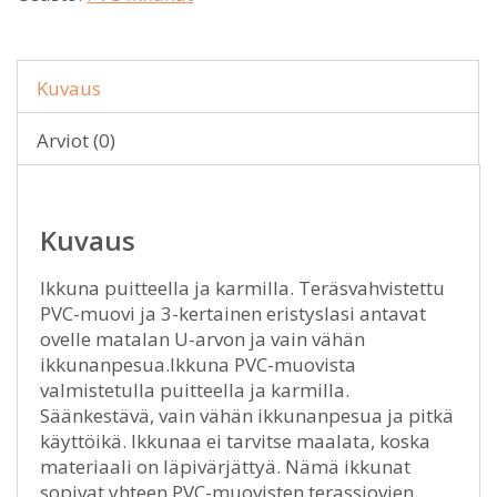
Kuvaus
Arviot (0)
Kuvaus
Ikkuna puitteella ja karmilla. Teräsvahvistettu
PVC-muovi ja 3-kertainen eristyslasi antavat
ovelle matalan U-arvon ja vain vähän
ikkunanpesua.Ikkuna PVC-muovista
valmistetulla puitteella ja karmilla.
Säänkestävä, vain vähän ikkunanpesua ja pitkä
käyttöikä. Ikkunaa ei tarvitse maalata, koska
materiaali on läpivärjättyä. Nämä ikkunat
sopivat yhteen PVC-muovisten terassiovien