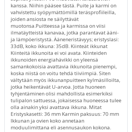
kanssa. Niihin pääsee tästä. Puite ja karmi on
vahvistettu syöpymättömillä teräsprofiileilla,
joiden ansiosta ne säilyttävät
muotonsa.Puitteessa ja karmissa on viisi
ilmatäytteistä kanavaa, jotka parantavat ääni-
ja lämpöeristystä. Ääneneristävyys; eristyslasi:
33dB, koko ikkuna: 35dB. Kiinteät ikkunat
Kiinteitä ikkunoita ei voi avata. Kiinteiden
ikkunoiden energiahävikki on yleensä
samankokoisia avattavia ikkunoita pienempi,
koska niistä on voitu tehdä tiiviimpiä. Siten
vältytään myös ikkunanpuitteen kylmäsilloilta,
jotka heikentävät U-arvoa. Jotta huoneen
tyhjentäminen olisi mahdollista esimerkiksi
tulipalon sattuessa, jokaisessa huoneessa tulee
olla ainakin yksi avattava ikkuna. Mitat
Eristyskasetti: 36 mm Karmin paksuus: 70 mm
Ikkunan ja ovien koko annetaan
moduulimittana eli asennusaukon kokona.