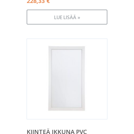
228,33
€
LUE LISÄÄ »
KIINTEÄ IKKUNA PVC