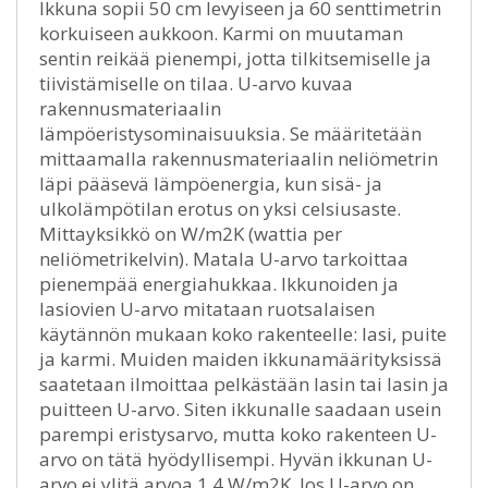
Ikkuna sopii 50 cm levyiseen ja 60 senttimetrin
korkuiseen aukkoon. Karmi on muutaman
sentin reikää pienempi, jotta tilkitsemiselle ja
tiivistämiselle on tilaa. U-arvo kuvaa
rakennusmateriaalin
lämpöeristysominaisuuksia. Se määritetään
mittaamalla rakennusmateriaalin neliömetrin
läpi pääsevä lämpöenergia, kun sisä- ja
ulkolämpötilan erotus on yksi celsiusaste.
Mittayksikkö on W/m2K (wattia per
neliömetrikelvin). Matala U-arvo tarkoittaa
pienempää energiahukkaa. Ikkunoiden ja
lasiovien U-arvo mitataan ruotsalaisen
käytännön mukaan koko rakenteelle: lasi, puite
ja karmi. Muiden maiden ikkunamäärityksissä
saatetaan ilmoittaa pelkästään lasin tai lasin ja
puitteen U-arvo. Siten ikkunalle saadaan usein
parempi eristysarvo, mutta koko rakenteen U-
arvo on tätä hyödyllisempi. Hyvän ikkunan U-
arvo ei ylitä arvoa 1,4 W/m2K. Jos U-arvo on