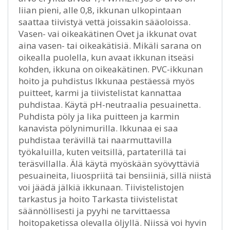
liian pieni, alle 0,8, ikkunan ulkopintaan
saattaa tiivistyä vettä joissakin sääoloissa.
Vasen- vai oikeakätinen Ovet ja ikkunat ovat
aina vasen- tai oikeakätisiä. Mikäli sarana on
oikealla puolella, kun avaat ikkunan itseäsi
kohden, ikkuna on oikeakätinen. PVC-ikkunan
hoito ja puhdistus Ikkunaa pestäessä myös
puitteet, karmi ja tiivistelistat kannattaa
puhdistaa. Käytä pH-neutraalia pesuainetta.
Puhdista pöly ja lika puitteen ja karmin
kanavista pölynimurilla. Ikkunaa ei saa
puhdistaa terävillä tai naarmuttavilla
työkaluilla, kuten veitsillä, partaterillä tai
teräsvillalla. Älä käytä myöskään syövyttäviä
pesuaineita, liuospriitä tai bensiiniä, sillä niistä
voi jäädä jälkiä ikkunaan. Tiivistelistojen
tarkastus ja hoito Tarkasta tiivistelistat
säännöllisesti ja pyyhi ne tarvittaessa
hoitopaketissa olevalla öljyllä. Niissä voi hyvin