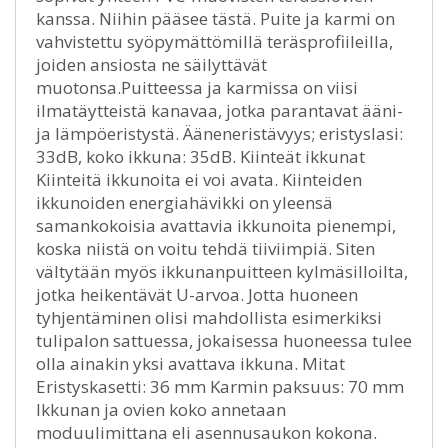
kanssa. Niihin pääsee tästä. Puite ja karmi on
vahvistettu syöpymättömillä teräsprofiileilla,
joiden ansiosta ne säilyttävät
muotonsa.Puitteessa ja karmissa on viisi
ilmatäytteistä kanavaa, jotka parantavat ääni-
ja lämpöeristystä. Ääneneristävyys; eristyslasi:
33dB, koko ikkuna: 35dB. Kiinteät ikkunat
Kiinteitä ikkunoita ei voi avata. Kiinteiden
ikkunoiden energiahävikki on yleensä
samankokoisia avattavia ikkunoita pienempi,
koska niistä on voitu tehdä tiiviimpiä. Siten
vältytään myös ikkunanpuitteen kylmäsilloilta,
jotka heikentävät U-arvoa. Jotta huoneen
tyhjentäminen olisi mahdollista esimerkiksi
tulipalon sattuessa, jokaisessa huoneessa tulee
olla ainakin yksi avattava ikkuna. Mitat
Eristyskasetti: 36 mm Karmin paksuus: 70 mm
Ikkunan ja ovien koko annetaan
moduulimittana eli asennusaukon kokona.