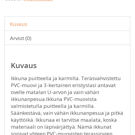
Kuvaus
Arviot (0)
Kuvaus
Ikkuna puitteella ja karmilla. Teräsvahvistettu
PVC-muovi ja 3-kertainen eristyslasi antavat
ovelle matalan U-arvon ja vain vähän
ikkunanpesua.Ikkuna PVC-muovista
valmistetulla puitteella ja karmilla.
Säänkestävä, vain vähän ikkunanpesua ja pitkä
käyttöikä. Ikkunaa ei tarvitse maalata, koska
materiaali on läpivärjättyä. Nämä ikkunat
sopivat yhteen PVC-muovisten terassiovien