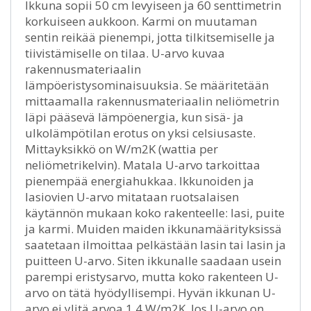
Ikkuna sopii 50 cm levyiseen ja 60 senttimetrin
korkuiseen aukkoon. Karmi on muutaman
sentin reikää pienempi, jotta tilkitsemiselle ja
tiivistämiselle on tilaa. U-arvo kuvaa
rakennusmateriaalin
lämpöeristysominaisuuksia. Se määritetään
mittaamalla rakennusmateriaalin neliömetrin
läpi pääsevä lämpöenergia, kun sisä- ja
ulkolämpötilan erotus on yksi celsiusaste.
Mittayksikkö on W/m2K (wattia per
neliömetrikelvin). Matala U-arvo tarkoittaa
pienempää energiahukkaa. Ikkunoiden ja
lasiovien U-arvo mitataan ruotsalaisen
käytännön mukaan koko rakenteelle: lasi, puite
ja karmi. Muiden maiden ikkunamäärityksissä
saatetaan ilmoittaa pelkästään lasin tai lasin ja
puitteen U-arvo. Siten ikkunalle saadaan usein
parempi eristysarvo, mutta koko rakenteen U-
arvo on tätä hyödyllisempi. Hyvän ikkunan U-
arvo ei ylitä arvoa 1,4 W/m2K. Jos U-arvo on