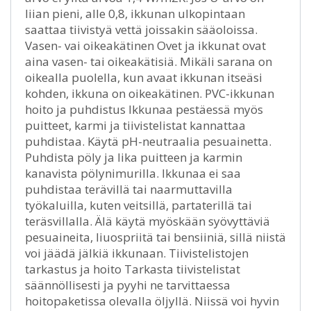
liian pieni, alle 0,8, ikkunan ulkopintaan
saattaa tiivistyä vettä joissakin sääoloissa.
Vasen- vai oikeakätinen Ovet ja ikkunat ovat
aina vasen- tai oikeakätisiä. Mikäli sarana on
oikealla puolella, kun avaat ikkunan itseäsi
kohden, ikkuna on oikeakätinen. PVC-ikkunan
hoito ja puhdistus Ikkunaa pestäessä myös
puitteet, karmi ja tiivistelistat kannattaa
puhdistaa. Käytä pH-neutraalia pesuainetta.
Puhdista pöly ja lika puitteen ja karmin
kanavista pölynimurilla. Ikkunaa ei saa
puhdistaa terävillä tai naarmuttavilla
työkaluilla, kuten veitsillä, partaterillä tai
teräsvillalla. Älä käytä myöskään syövyttäviä
pesuaineita, liuospriitä tai bensiiniä, sillä niistä
voi jäädä jälkiä ikkunaan. Tiivistelistojen
tarkastus ja hoito Tarkasta tiivistelistat
säännöllisesti ja pyyhi ne tarvittaessa
hoitopaketissa olevalla öljyllä. Niissä voi hyvin