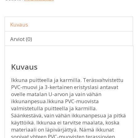
Kuvaus
Arviot (0)
Kuvaus
Ikkuna puitteella ja karmilla. Teräsvahvistettu
PVC-muovi ja 3-kertainen eristyslasi antavat
ovelle matalan U-arvon ja vain vähän
ikkunanpesua.Ikkuna PVC-muovista
valmistetulla puitteella ja karmilla.
Säänkestävä, vain vähän ikkunanpesua ja pitkä
käyttöikä. Ikkunaa ei tarvitse maalata, koska
materiaali on läpivärjättyä. Nämä ikkunat
sopivat yhteen PVC-muovisten terassiovien