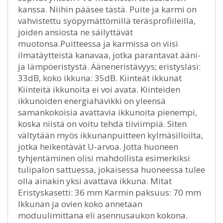
kanssa. Niihin pääsee tästä. Puite ja karmi on
vahvistettu syöpymättömillä teräsprofiileilla,
joiden ansiosta ne säilyttävät
muotonsa.Puitteessa ja karmissa on viisi
ilmatäytteistä kanavaa, jotka parantavat ääni-
ja lämpöeristystä. Ääneneristävyys; eristyslasi:
33dB, koko ikkuna: 35dB. Kiinteät ikkunat
Kiinteitä ikkunoita ei voi avata. Kiinteiden
ikkunoiden energiahävikki on yleensä
samankokoisia avattavia ikkunoita pienempi,
koska niistä on voitu tehdä tiiviimpiä. Siten
vältytään myös ikkunanpuitteen kylmäsilloilta,
jotka heikentävät U-arvoa. Jotta huoneen
tyhjentäminen olisi mahdollista esimerkiksi
tulipalon sattuessa, jokaisessa huoneessa tulee
olla ainakin yksi avattava ikkuna. Mitat
Eristyskasetti: 36 mm Karmin paksuus: 70 mm
Ikkunan ja ovien koko annetaan
moduulimittana eli asennusaukon kokona.