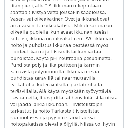
liian pieni, alle 0,8, ikkunan ulkopintaan
saattaa tiivistyä vettä joissakin sääoloissa.
Vasen- vai oikeakätinen Ovet ja ikkunat ovat
aina vasen- tai oikeakätisiä. Mikäli sarana on
oikealla puolella, kun avaat ikkunan itseäsi
kohden, ikkuna on oikeakätinen. PVC-ikkunan
hoito ja puhdistus Ikkunaa pestäessä myös
puitteet, karmi ja tiivistelistat kannattaa
puhdistaa. Käytä pH-neutraalia pesuainetta.
Puhdista pöly ja lika puitteen ja karmin
kanavista pölynimurilla. Ikkunaa ei saa
puhdistaa terävillä tai naarmuttavilla
työkaluilla, kuten veitsillä, partaterillä tai
teräsvillalla. Älä käytä myöskään syövyttäviä
pesuaineita, liuospriitä tai bensiiniä, sillä niistä
voi jäädä jälkiä ikkunaan. Tiivistelistojen
tarkastus ja hoito Tarkasta tiivistelistat
säännöllisesti ja pyyhi ne tarvittaessa
hoitopaketissa olevalla öljyllä. Niissä voi hyvin