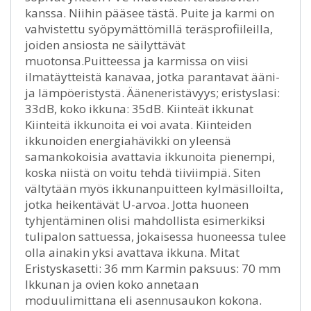
kanssa. Niihin pääsee tästä. Puite ja karmi on
vahvistettu syöpymättömillä teräsprofiileilla,
joiden ansiosta ne säilyttävät
muotonsa.Puitteessa ja karmissa on viisi
ilmatäytteistä kanavaa, jotka parantavat ääni-
ja lämpöeristystä. Ääneneristävyys; eristyslasi:
33dB, koko ikkuna: 35dB. Kiinteät ikkunat
Kiinteitä ikkunoita ei voi avata. Kiinteiden
ikkunoiden energiahävikki on yleensä
samankokoisia avattavia ikkunoita pienempi,
koska niistä on voitu tehdä tiiviimpiä. Siten
vältytään myös ikkunanpuitteen kylmäsilloilta,
jotka heikentävät U-arvoa. Jotta huoneen
tyhjentäminen olisi mahdollista esimerkiksi
tulipalon sattuessa, jokaisessa huoneessa tulee
olla ainakin yksi avattava ikkuna. Mitat
Eristyskasetti: 36 mm Karmin paksuus: 70 mm
Ikkunan ja ovien koko annetaan
moduulimittana eli asennusaukon kokona.