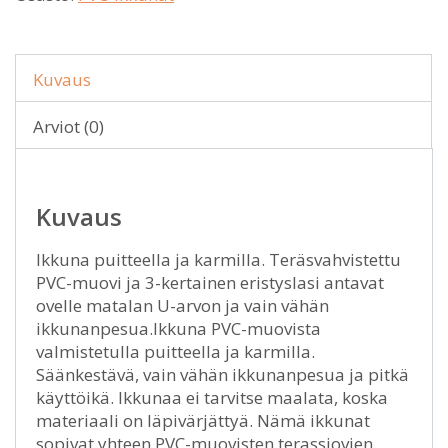
Kuvaus
Arviot (0)
Kuvaus
Ikkuna puitteella ja karmilla. Teräsvahvistettu
PVC-muovi ja 3-kertainen eristyslasi antavat
ovelle matalan U-arvon ja vain vähän
ikkunanpesua.Ikkuna PVC-muovista
valmistetulla puitteella ja karmilla.
Säänkestävä, vain vähän ikkunanpesua ja pitkä
käyttöikä. Ikkunaa ei tarvitse maalata, koska
materiaali on läpivärjättyä. Nämä ikkunat
sopivat yhteen PVC-muovisten terassiovien