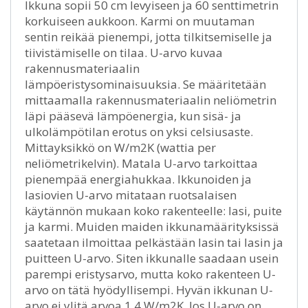
Ikkuna sopii 50 cm levyiseen ja 60 senttimetrin
korkuiseen aukkoon. Karmi on muutaman
sentin reikää pienempi, jotta tilkitsemiselle ja
tiivistämiselle on tilaa. U-arvo kuvaa
rakennusmateriaalin
lämpöeristysominaisuuksia. Se määritetään
mittaamalla rakennusmateriaalin neliömetrin
läpi pääsevä lämpöenergia, kun sisä- ja
ulkolämpötilan erotus on yksi celsiusaste.
Mittayksikkö on W/m2K (wattia per
neliömetrikelvin). Matala U-arvo tarkoittaa
pienempää energiahukkaa. Ikkunoiden ja
lasiovien U-arvo mitataan ruotsalaisen
käytännön mukaan koko rakenteelle: lasi, puite
ja karmi. Muiden maiden ikkunamäärityksissä
saatetaan ilmoittaa pelkästään lasin tai lasin ja
puitteen U-arvo. Siten ikkunalle saadaan usein
parempi eristysarvo, mutta koko rakenteen U-
arvo on tätä hyödyllisempi. Hyvän ikkunan U-
arvo ei ylitä arvoa 1,4 W/m2K. Jos U-arvo on