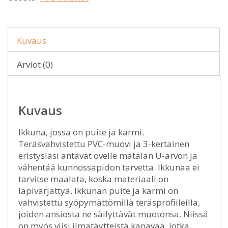
Kuvaus
Arviot (0)
Kuvaus
Ikkuna, jossa on puite ja karmi.
Teräsvahvistettu PVC-muovi ja 3-kertainen
eristyslasi antavat ovelle matalan U-arvon ja
vähentää kunnossapidon tarvetta. Ikkunaa ei
tarvitse maalata, koska materiaali on
läpivärjättyä. Ikkunan puite ja karmi on
vahvistettu syöpymättömillä teräsprofiileilla,
joiden ansiosta ne säilyttävät muotonsa. Niissä
on myös viisi ilmatäytteistä kanavaa, jotka