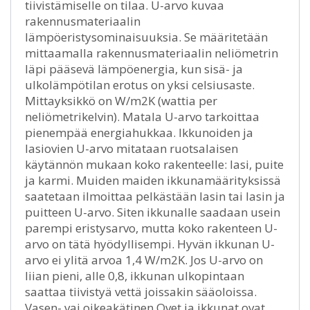
tiivistämiselle on tilaa. U-arvo kuvaa
rakennusmateriaalin
lämpöeristysominaisuuksia. Se määritetään
mittaamalla rakennusmateriaalin neliömetrin
läpi pääsevä lämpöenergia, kun sisä- ja
ulkolämpötilan erotus on yksi celsiusaste.
Mittayksikkö on W/m2K (wattia per
neliömetrikelvin). Matala U-arvo tarkoittaa
pienempää energiahukkaa. Ikkunoiden ja
lasiovien U-arvo mitataan ruotsalaisen
käytännön mukaan koko rakenteelle: lasi, puite
ja karmi. Muiden maiden ikkunamäärityksissä
saatetaan ilmoittaa pelkästään lasin tai lasin ja
puitteen U-arvo. Siten ikkunalle saadaan usein
parempi eristysarvo, mutta koko rakenteen U-
arvo on tätä hyödyllisempi. Hyvän ikkunan U-
arvo ei ylitä arvoa 1,4 W/m2K. Jos U-arvo on
liian pieni, alle 0,8, ikkunan ulkopintaan
saattaa tiivistyä vettä joissakin sääoloissa.
Vasen- vai oikeakätinen Ovet ja ikkunat ovat