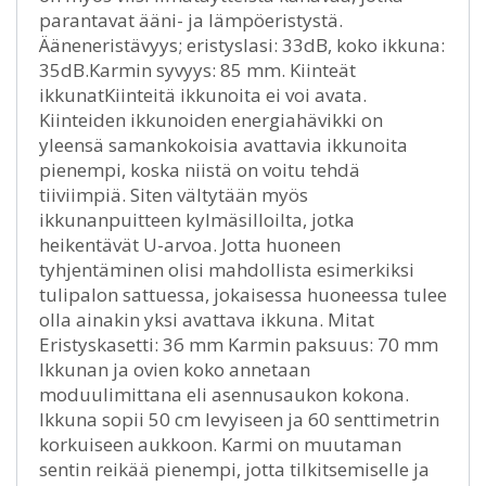
parantavat ääni- ja lämpöeristystä.
Ääneneristävyys; eristyslasi: 33dB, koko ikkuna:
35dB.Karmin syvyys: 85 mm. Kiinteät
ikkunatKiinteitä ikkunoita ei voi avata.
Kiinteiden ikkunoiden energiahävikki on
yleensä samankokoisia avattavia ikkunoita
pienempi, koska niistä on voitu tehdä
tiiviimpiä. Siten vältytään myös
ikkunanpuitteen kylmäsilloilta, jotka
heikentävät U-arvoa. Jotta huoneen
tyhjentäminen olisi mahdollista esimerkiksi
tulipalon sattuessa, jokaisessa huoneessa tulee
olla ainakin yksi avattava ikkuna. Mitat
Eristyskasetti: 36 mm Karmin paksuus: 70 mm
Ikkunan ja ovien koko annetaan
moduulimittana eli asennusaukon kokona.
Ikkuna sopii 50 cm levyiseen ja 60 senttimetrin
korkuiseen aukkoon. Karmi on muutaman
sentin reikää pienempi, jotta tilkitsemiselle ja