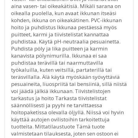
aina vasen- tai oikeakätisiä. Mikäli sarana on
oikealla puolella, kun avaat ikkunan itseäsi
kohden, ikkuna on oikeakätinen. PVC-ikkunan
hoito ja puhdistus Ikkunaa pestäessä myös
puitteet, karmi ja tiivistelistat kannattaa
puhdistaa. Käytä pH-neutraalia pesuainetta.
Puhdista pöly ja lika puitteen ja karmin
kanavista pölynimurilla. Ikkunaa ei saa
puhdistaa terävillä tai naarmuttavilla
työkaluilla, kuten veitsillä, partaterillä tai
teräsvillalla. Älä käytä myöskään syövyttäviä
pesuaineita, liuospriitä tai bensiiniä, sillä niistä
voi jäädä jälkiä ikkunaan. Tiivistelistojen
tarkastus ja hoito Tarkasta tiivistelistat
säännöllisesti ja pyyhi ne tarvittaessa
hoitopaketissa olevalla öljyllä. Niissä voi hyvin
käyttää autojen ovilistoihin tarkoitettuja
tuotteita. Mittatilaustuote Tämä tuote
valmistetaan tilauksesta, joten sen ostoon ei