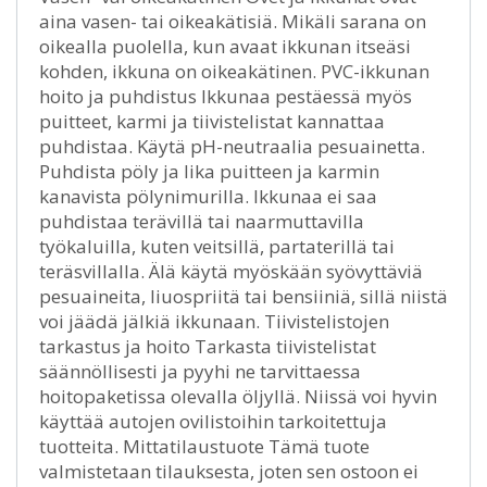
aina vasen- tai oikeakätisiä. Mikäli sarana on
oikealla puolella, kun avaat ikkunan itseäsi
kohden, ikkuna on oikeakätinen. PVC-ikkunan
hoito ja puhdistus Ikkunaa pestäessä myös
puitteet, karmi ja tiivistelistat kannattaa
puhdistaa. Käytä pH-neutraalia pesuainetta.
Puhdista pöly ja lika puitteen ja karmin
kanavista pölynimurilla. Ikkunaa ei saa
puhdistaa terävillä tai naarmuttavilla
työkaluilla, kuten veitsillä, partaterillä tai
teräsvillalla. Älä käytä myöskään syövyttäviä
pesuaineita, liuospriitä tai bensiiniä, sillä niistä
voi jäädä jälkiä ikkunaan. Tiivistelistojen
tarkastus ja hoito Tarkasta tiivistelistat
säännöllisesti ja pyyhi ne tarvittaessa
hoitopaketissa olevalla öljyllä. Niissä voi hyvin
käyttää autojen ovilistoihin tarkoitettuja
tuotteita. Mittatilaustuote Tämä tuote
valmistetaan tilauksesta, joten sen ostoon ei