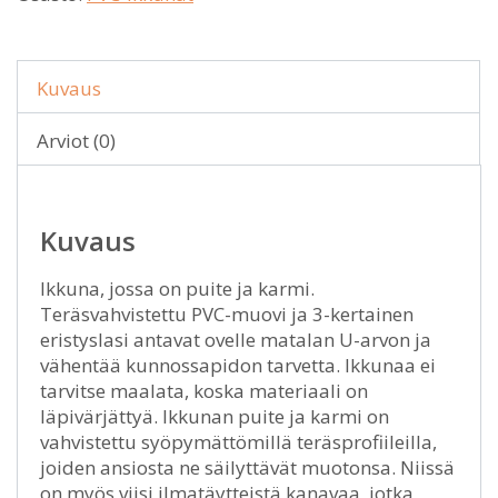
Kuvaus
Arviot (0)
Kuvaus
Ikkuna, jossa on puite ja karmi.
Teräsvahvistettu PVC-muovi ja 3-kertainen
eristyslasi antavat ovelle matalan U-arvon ja
vähentää kunnossapidon tarvetta. Ikkunaa ei
tarvitse maalata, koska materiaali on
läpivärjättyä. Ikkunan puite ja karmi on
vahvistettu syöpymättömillä teräsprofiileilla,
joiden ansiosta ne säilyttävät muotonsa. Niissä
on myös viisi ilmatäytteistä kanavaa, jotka