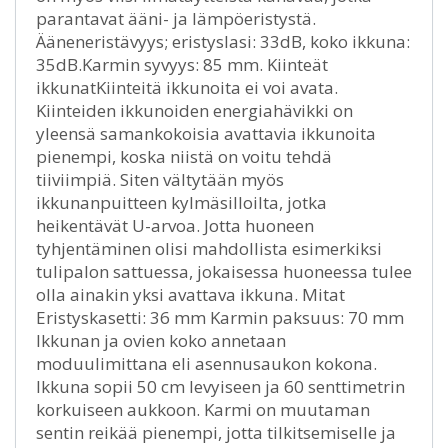
parantavat ääni- ja lämpöeristystä.
Ääneneristävyys; eristyslasi: 33dB, koko ikkuna:
35dB.Karmin syvyys: 85 mm. Kiinteät
ikkunatKiinteitä ikkunoita ei voi avata.
Kiinteiden ikkunoiden energiahävikki on
yleensä samankokoisia avattavia ikkunoita
pienempi, koska niistä on voitu tehdä
tiiviimpiä. Siten vältytään myös
ikkunanpuitteen kylmäsilloilta, jotka
heikentävät U-arvoa. Jotta huoneen
tyhjentäminen olisi mahdollista esimerkiksi
tulipalon sattuessa, jokaisessa huoneessa tulee
olla ainakin yksi avattava ikkuna. Mitat
Eristyskasetti: 36 mm Karmin paksuus: 70 mm
Ikkunan ja ovien koko annetaan
moduulimittana eli asennusaukon kokona.
Ikkuna sopii 50 cm levyiseen ja 60 senttimetrin
korkuiseen aukkoon. Karmi on muutaman
sentin reikää pienempi, jotta tilkitsemiselle ja