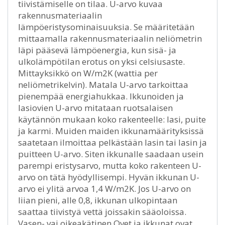
tiivistämiselle on tilaa. U-arvo kuvaa
rakennusmateriaalin
lämpöeristysominaisuuksia. Se määritetään
mittaamalla rakennusmateriaalin neliömetrin
läpi pääsevä lämpöenergia, kun sisä- ja
ulkolämpötilan erotus on yksi celsiusaste.
Mittayksikkö on W/m2K (wattia per
neliömetrikelvin). Matala U-arvo tarkoittaa
pienempää energiahukkaa. Ikkunoiden ja
lasiovien U-arvo mitataan ruotsalaisen
käytännön mukaan koko rakenteelle: lasi, puite
ja karmi. Muiden maiden ikkunamäärityksissä
saatetaan ilmoittaa pelkästään lasin tai lasin ja
puitteen U-arvo. Siten ikkunalle saadaan usein
parempi eristysarvo, mutta koko rakenteen U-
arvo on tätä hyödyllisempi. Hyvän ikkunan U-
arvo ei ylitä arvoa 1,4 W/m2K. Jos U-arvo on
liian pieni, alle 0,8, ikkunan ulkopintaan
saattaa tiivistyä vettä joissakin sääoloissa.
Vasen- vai oikeakätinen Ovet ja ikkunat ovat