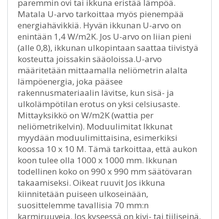
paremmin ovi tai ikkuna eristää lämpöä.
Matala U-arvo tarkoittaa myös pienempää
energiahävikkiä. Hyvän ikkunan U-arvo on
enintään 1,4 W/m2K. Jos U-arvo on liian pieni
(alle 0,8), ikkunan ulkopintaan saattaa tiivistyä
kosteutta joissakin sääoloissa.U-arvo
määritetään mittaamalla neliömetrin alalta
lämpöenergia, joka pääsee
rakennusmateriaalin lävitse, kun sisä- ja
ulkolämpötilan erotus on yksi celsiusaste.
Mittayksikkö on W/m2K (wattia per
neliömetrikelvin). Moduulimitat Ikkunat
myydään moduulimittaisina, esimerkiksi
koossa 10 x 10 M. Tämä tarkoittaa, että aukon
koon tulee olla 1000 x 1000 mm. Ikkunan
todellinen koko on 990 x 990 mm säätövaran
takaamiseksi. Oikeat ruuvit Jos ikkuna
kiinnitetään puiseen ulkoseinään,
suosittelemme tavallisia 70 mm:n
karmiruuveja. Jos kyseessä on kivi- tai tiiliseinä,