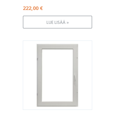
222,00
€
LUE LISÄÄ »