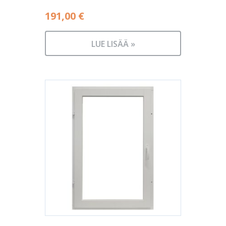
191,00
€
LUE LISÄÄ »