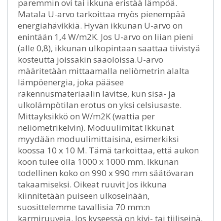
paremmin ovi tai ikkuna eristää lämpöä.
Matala U-arvo tarkoittaa myös pienempää
energiahävikkiä. Hyvän ikkunan U-arvo on
enintään 1,4 W/m2K. Jos U-arvo on liian pieni
(alle 0,8), ikkunan ulkopintaan saattaa tiivistyä
kosteutta joissakin sääoloissa.U-arvo
määritetään mittaamalla neliömetrin alalta
lämpöenergia, joka pääsee
rakennusmateriaalin lävitse, kun sisä- ja
ulkolämpötilan erotus on yksi celsiusaste.
Mittayksikkö on W/m2K (wattia per
neliömetrikelvin). Moduulimitat Ikkunat
myydään moduulimittaisina, esimerkiksi
koossa 10 x 10 M. Tämä tarkoittaa, että aukon
koon tulee olla 1000 x 1000 mm. Ikkunan
todellinen koko on 990 x 990 mm säätövaran
takaamiseksi. Oikeat ruuvit Jos ikkuna
kiinnitetään puiseen ulkoseinään,
suosittelemme tavallisia 70 mm:n
karmiruuveja. Jos kyseessä on kivi- tai tiiliseinä,