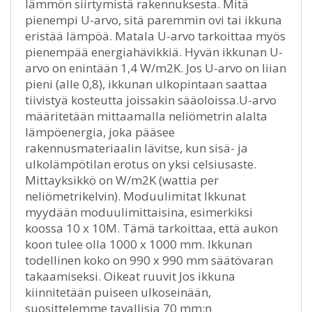
lämmön siirtymistä rakennuksesta. Mitä
pienempi U-arvo, sitä paremmin ovi tai ikkuna
eristää lämpöä. Matala U-arvo tarkoittaa myös
pienempää energiahävikkiä. Hyvän ikkunan U-
arvo on enintään 1,4 W/m2K. Jos U-arvo on liian
pieni (alle 0,8), ikkunan ulkopintaan saattaa
tiivistyä kosteutta joissakin sääoloissa.U-arvo
määritetään mittaamalla neliömetrin alalta
lämpöenergia, joka pääsee
rakennusmateriaalin lävitse, kun sisä- ja
ulkolämpötilan erotus on yksi celsiusaste.
Mittayksikkö on W/m2K (wattia per
neliömetrikelvin). Moduulimitat Ikkunat
myydään moduulimittaisina, esimerkiksi
koossa 10 x 10M. Tämä tarkoittaa, että aukon
koon tulee olla 1000 x 1000 mm. Ikkunan
todellinen koko on 990 x 990 mm säätövaran
takaamiseksi. Oikeat ruuvit Jos ikkuna
kiinnitetään puiseen ulkoseinään,
suosittelemme tavallisia 70 mm:n