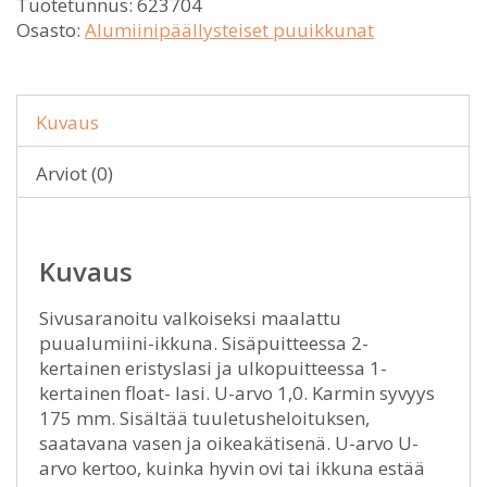
Tuotetunnus:
623704
Osasto:
Alumiinipäällysteiset puuikkunat
Kuvaus
Arviot (0)
Kuvaus
Sivusaranoitu valkoiseksi maalattu
puualumiini-ikkuna. Sisäpuitteessa 2-
kertainen eristyslasi ja ulkopuitteessa 1-
kertainen float- lasi. U-arvo 1,0. Karmin syvyys
175 mm. Sisältää tuuletusheloituksen,
saatavana vasen ja oikeakätisenä. U-arvo U-
arvo kertoo, kuinka hyvin ovi tai ikkuna estää