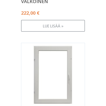
VALKOINEN
222,00
€
LUE LISÄÄ »