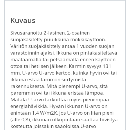
Kuvaus
Sivusaranoitu 2-lasinen, 2-osainen
suojakäsitelty puuikkuna mökkikäyttöön.
Väritön suojakäsittely antaa 1 vuoden suojan
varastoinnin ajaksi. Ikkuna on pintakäsiteltävä
maalaamalla tai petsaamalla ennen käyttöön
ottoa tai heti sen jälkeen. Karmin syvyys 131
mm. U-arvo U-arvo kertoo, kuinka hyvin ovi tai
ikkuna estää lämmön siirtymistä
rakennuksesta. Mitä pienempi U-arvo, sitä
paremmin ovi tai ikkuna eristää lämpöä.
Matala U-arvo tarkoittaa myös pienempää
energiahävikkiä. Hyvän ikkunan U-arvo on
enintään 1,4 W/m2K. Jos U-arvo on liian pieni
(alle 0,8), ikkunan ulkopintaan saattaa tiivistyä
kosteutta joissakin sääoloissa.U-arvo