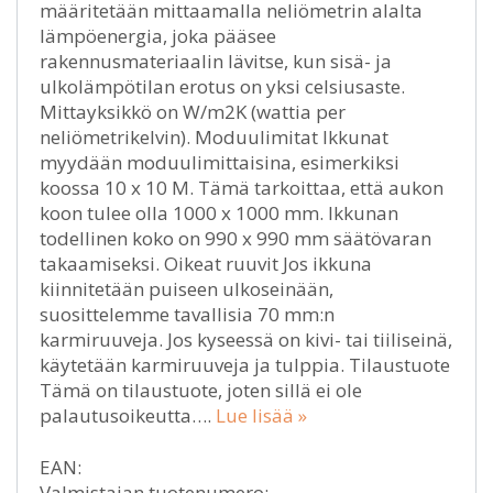
määritetään mittaamalla neliömetrin alalta
lämpöenergia, joka pääsee
rakennusmateriaalin lävitse, kun sisä- ja
ulkolämpötilan erotus on yksi celsiusaste.
Mittayksikkö on W/m2K (wattia per
neliömetrikelvin). Moduulimitat Ikkunat
myydään moduulimittaisina, esimerkiksi
koossa 10 x 10 M. Tämä tarkoittaa, että aukon
koon tulee olla 1000 x 1000 mm. Ikkunan
todellinen koko on 990 x 990 mm säätövaran
takaamiseksi. Oikeat ruuvit Jos ikkuna
kiinnitetään puiseen ulkoseinään,
suosittelemme tavallisia 70 mm:n
karmiruuveja. Jos kyseessä on kivi- tai tiiliseinä,
käytetään karmiruuveja ja tulppia. Tilaustuote
Tämä on tilaustuote, joten sillä ei ole
palautusoikeutta….
Lue lisää »
EAN:
Valmistajan tuotenumero: