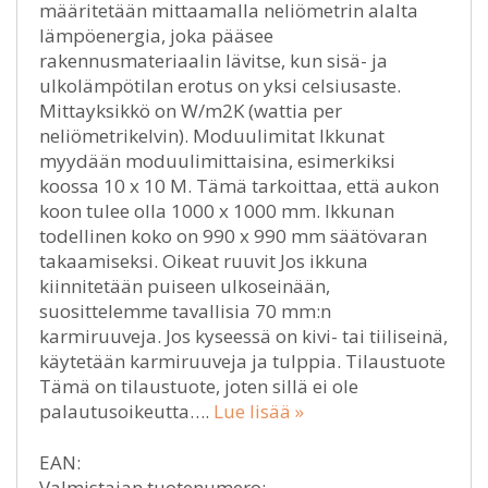
määritetään mittaamalla neliömetrin alalta
lämpöenergia, joka pääsee
rakennusmateriaalin lävitse, kun sisä- ja
ulkolämpötilan erotus on yksi celsiusaste.
Mittayksikkö on W/m2K (wattia per
neliömetrikelvin). Moduulimitat Ikkunat
myydään moduulimittaisina, esimerkiksi
koossa 10 x 10 M. Tämä tarkoittaa, että aukon
koon tulee olla 1000 x 1000 mm. Ikkunan
todellinen koko on 990 x 990 mm säätövaran
takaamiseksi. Oikeat ruuvit Jos ikkuna
kiinnitetään puiseen ulkoseinään,
suosittelemme tavallisia 70 mm:n
karmiruuveja. Jos kyseessä on kivi- tai tiiliseinä,
käytetään karmiruuveja ja tulppia. Tilaustuote
Tämä on tilaustuote, joten sillä ei ole
palautusoikeutta….
Lue lisää »
EAN:
Valmistajan tuotenumero: