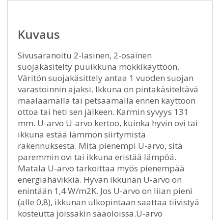
Kuvaus
Sivusaranoitu 2-lasinen, 2-osainen
suojakäsitelty puuikkuna mökkikäyttöön.
Väritön suojakäsittely antaa 1 vuoden suojan
varastoinnin ajaksi. Ikkuna on pintakäsiteltävä
maalaamalla tai petsaamalla ennen käyttöön
ottoa tai heti sen jälkeen. Karmin syvyys 131
mm. U-arvo U-arvo kertoo, kuinka hyvin ovi tai
ikkuna estää lämmön siirtymistä
rakennuksesta. Mitä pienempi U-arvo, sitä
paremmin ovi tai ikkuna eristää lämpöä.
Matala U-arvo tarkoittaa myös pienempää
energiahävikkiä. Hyvän ikkunan U-arvo on
enintään 1,4 W/m2K. Jos U-arvo on liian pieni
(alle 0,8), ikkunan ulkopintaan saattaa tiivistyä
kosteutta joissakin sääoloissa.U-arvo