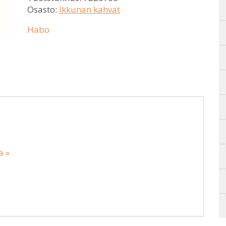
Osasto:
Ikkunan kahvat
Habo
ä »