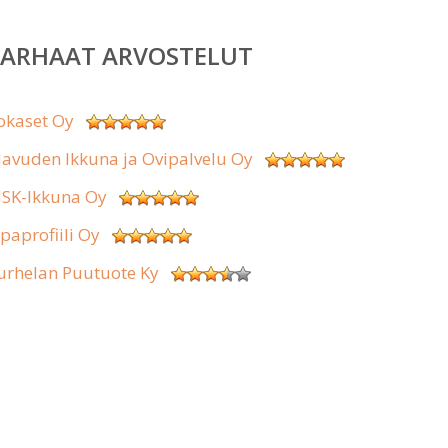
PARHAAT ARVOSTELUT
okaset Oy
lavuden Ikkuna ja Ovipalvelu Oy
SK-Ikkuna Oy
ipaprofiili Oy
urhelan Puutuote Ky