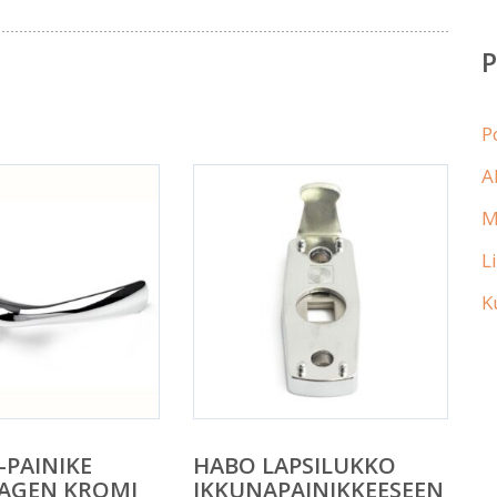
P
A
M
L
K
-PAINIKE
HABO LAPSILUKKO
AGEN KROMI
IKKUNAPAINIKKEESEEN