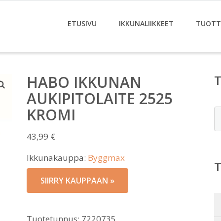
ETUSIVU
IKKUNALIIKKEET
TUOTT
HABO IKKUNAN
AUKIPITOLAITE 2525
KROMI
E
43,99
€
Ikkunakauppa:
Byggmax
SIIRRY KAUPPAAN »
Tuotetunnus:
7220735