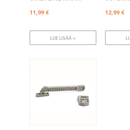
11,99
€
12,99
€
LUE LISÄÄ »
L