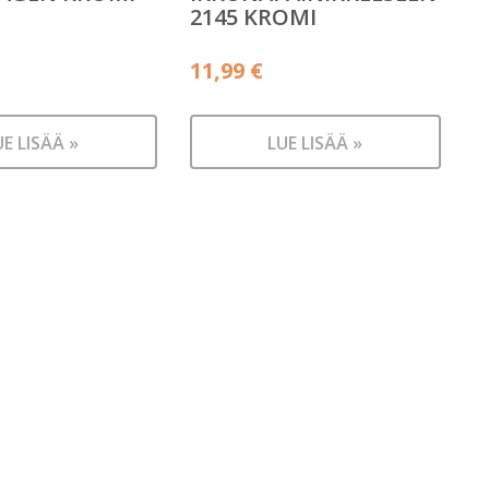
2145 KROMI
11,99
€
UE LISÄÄ »
LUE LISÄÄ »