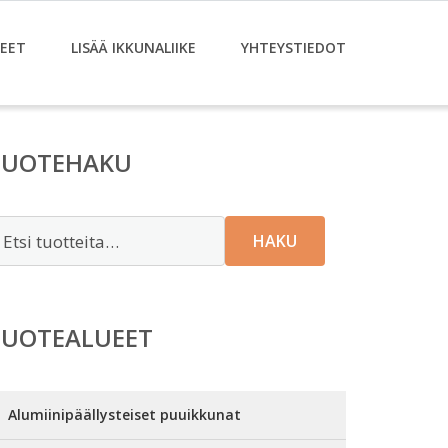
EET
LISÄÄ IKKUNALIIKE
YHTEYSTIEDOT
TUOTEHAKU
tsi:
HAKU
TUOTEALUEET
Alumiinipäällysteiset puuikkunat